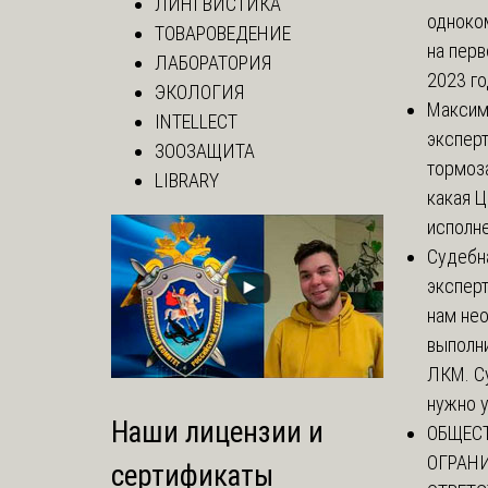
ЛИНГВИСТИКА
одноко
ТОВАРОВЕДЕНИЕ
на перв
ЛАБОРАТОРИЯ
2023 год
ЭКОЛОГИЯ
Макси
INTELLECT
эксперт
ЗООЗАЩИТА
тормоз
LIBRARY
какая Ц
исполне
Судебн
экспер
нам не
выполни
ЛКМ. С
нужно у
Наши лицензии и
ОБЩЕС
ОГРАН
сертификаты