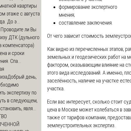
мнатной квартиры
формирование экспертного
ом этаже с августа
мнения;
а. До э...
составление заключения.
м
Проводите ли Вы
От чего зависит стоимость землеустро
изу ДТК (дульного
а компенсатора)
Как видно из перечисленных этапов, р
ена и сроки
земельных и геодезических работ на 
ния. Спа...
фактором, оказывающим влияние на ст
ая
этого вида исследований. А именно, пл
тиза
Добрый день,
заселённость, наличие на участке ест
обходимо
участка.
ть экспертизу по
уть в следующем,
Если вас интересует, сколько стоит су
становить, явля...
цена в Москве может колебаться в зав
ТВО
также от тарифов компании, предоста
ИЧЕННОЙ
землеустроительных экспертиз.