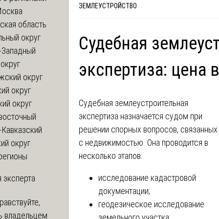
ЗЕМЛЕУСТРОЙСТВО
Москва
ская область
льный округ
Судебная землеус
-Западный
округ
экспертиза: цена 
жский округ
ий округ
Судебная землеустроительная
кий округ
экспертиза назначается судом при
восточный
решении спорных вопросов, связанных
-Кавказский
с недвижимостью. Она проводится в
ий округ
несколько этапов:
регионы
исследование кадастровой
 эксперта
документации;
равствуйте,
геодезическое исследование
ь владельцем
земельного участка;