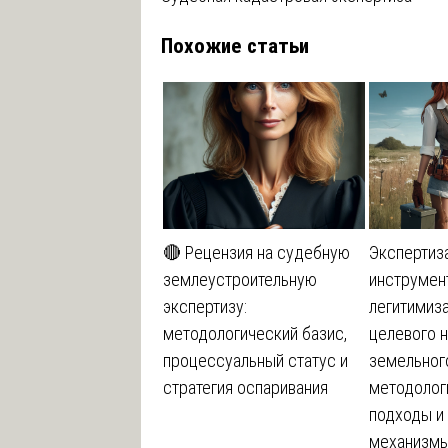
по
Похожие статьи
записям
🔴 Рецензия на судебную
Экспертиз
землеустроительную
инструмен
экспертизу:
легитимиз
методологический базис,
целевого 
процессуальный статус и
земельного
стратегия оспаривания
методолог
подходы и
механизмы