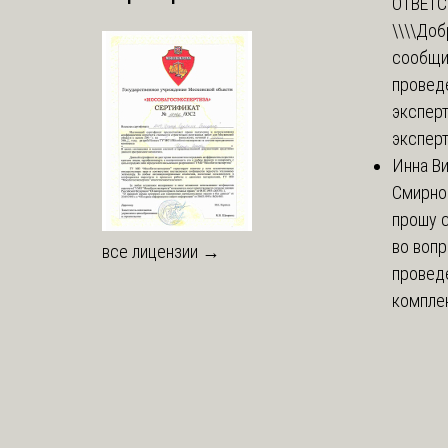
ОТВЕТ
\\\\
Доб
сообщи
провед
эксперт
эксперт
Инна В
Смирно
прошу с
во воп
все лицензии →
провед
комплек