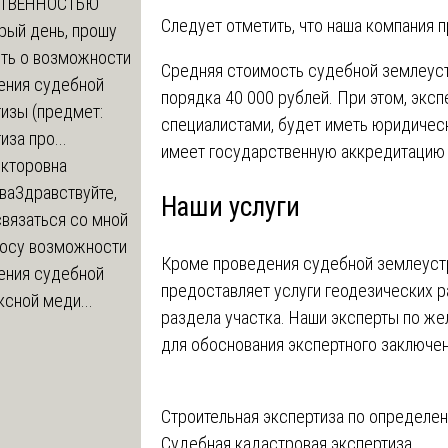
СТВЕННОСТЬЮ
Следует отметить, что наша компания 
рый день, прошу
ть о возможности
Средняя стоимость судебной землеуст
ения судебной
порядка 40 000 рублей. При этом, экс
изы (предмет:
специалистами, будет иметь юридическ
иза про...
имеет государственную аккредитацию 
икторовна
ва
Здравствуйте,
Наши услуги
вязаться со мной
росу возможности
Кроме проведения судебной землеуст
ения судебной
предоставляет услуги геодезических ра
сной меди...
раздела участка. Наши эксперты по же
для обоснования экспертного заключен
Навигация
Строительная экспертиза по определе
Судебная кадастровая экспертиза