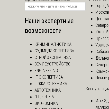
Город 
Москов
Центра
Наши экспертные
Северо
возможности
Южный 
Привол
КРИМИНАЛИСТИКА
Уральск
СУДМЕДЭКСПЕРТИЗА
Сибирс
СТРОЙЭКСПЕРТИЗА
Дальне
ЗЕМЛЕУСТРОЙСТВО
Северо
ENGINEERING
Крымск
IT ЭКСПЕРТИЗА
Новые 
ПОЖАРОТЕХНИКА
Консультация
АВТОТЕХНИКА
О Ц Е Н К А
Илья
Зд
ЭКОНОМИКА
являюс