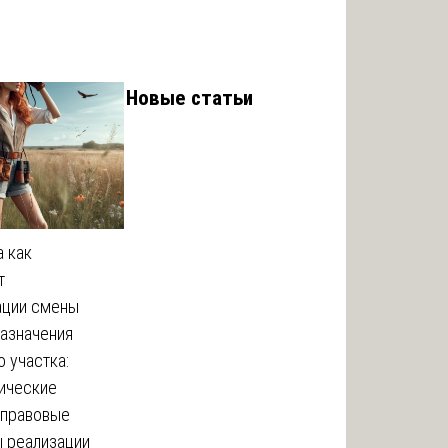
Новые статьи
а как
т
ации смены
назначения
 участка:
ические
 правовые
 реализации