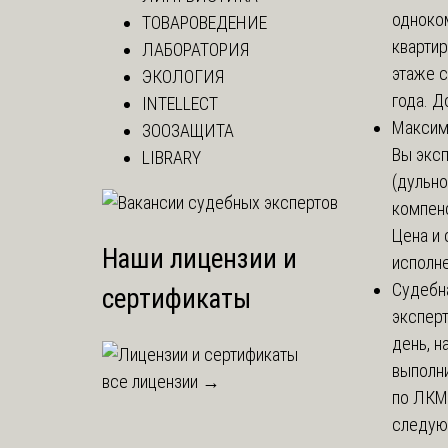
одноко
ТОВАРОВЕДЕНИЕ
кварти
ЛАБОРАТОРИЯ
этаже с
ЭКОЛОГИЯ
года. До
INTELLECT
Макси
ЗООЗАЩИТА
Вы экс
LIBRARY
(дульно
компенс
Цена и 
Наши лицензии и
исполне
Судебн
сертификаты
экспер
день, 
выполни
все лицензии →
по ЛКМ.
следую