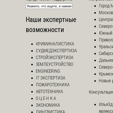
Город 
Москов
Наши экспертные
Центра
Северо
возможности
Южный 
Привол
КРИМИНАЛИСТИКА
Уральск
СУДМЕДЭКСПЕРТИЗА
Сибирс
СТРОЙЭКСПЕРТИЗА
Дальне
ЗЕМЛЕУСТРОЙСТВО
Северо
ENGINEERING
Крымск
IT ЭКСПЕРТИЗА
Новые 
ПОЖАРОТЕХНИКА
АВТОТЕХНИКА
Консультация
О Ц Е Н К А
Илья
Зд
ЭКОНОМИКА
являюс
ЛИНГВИСТИКА