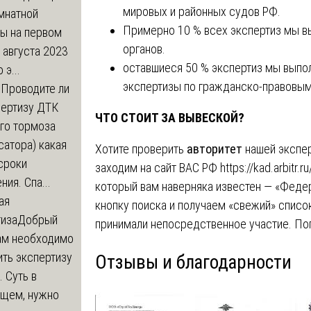
мировых и районных судов РФ.
мнатной
Примерно 10 % всех экспертиз мы в
ры на первом
органов.
 августа 2023
оставшиеся 50 % экспертиз мы выпо
 э...
экспертизы по гражданско-правовым
м
Проводите ли
пертизу ДТК
ЧТО СТОИТ ЗА ВЫВЕСКОЙ?
го тормоза
атора) какая
Хотите проверить
авторитет
нашей экспер
сроки
заходим на сайт ВАС РФ https://kad.arbitr.
ния. Спа...
который вам наверняка известен — «Феде
ая
кнопку поиска и получаем «свежий» списо
тиза
Добрый
принимали непосредственное участие. Поп
нам необходимо
ть экспертизу
Отзывы и благодарности
 Суть в
щем, нужно