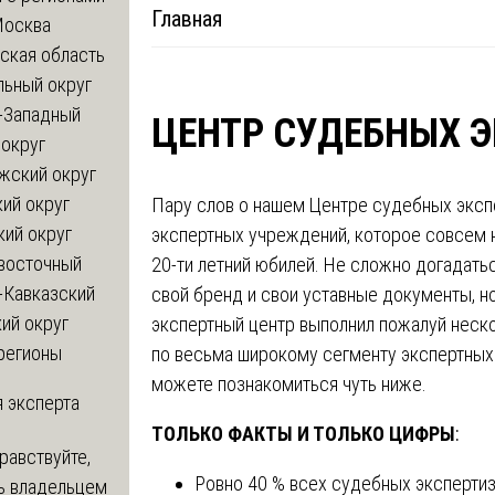
Главная
Москва
ская область
льный округ
-Западный
ЦЕНТР СУДЕБНЫХ 
округ
жский округ
ий округ
Пару слов о нашем Центре судебных экспе
кий округ
экспертных учреждений, которое совсем н
восточный
20-ти летний юбилей. Не сложно догадатьс
-Кавказский
свой бренд и свои уставные документы, но
ий округ
экспертный центр выполнил пожалуй неск
регионы
по весьма широкому сегменту экспертных 
можете познакомиться чуть ниже.
 эксперта
ТОЛЬКО ФАКТЫ И ТОЛЬКО ЦИФРЫ
:
равствуйте,
Ровно 40 % всех судебных эксперти
ь владельцем