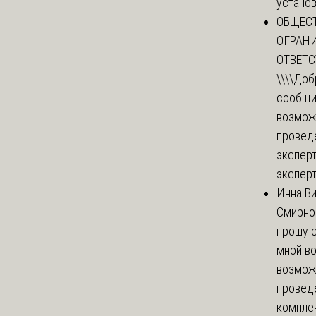
установи
ОБЩЕС
ОГРАН
ОТВЕТ
\\\\
Доб
сообщи
возмож
провед
эксперт
эксперт
Инна В
Смирно
прошу с
мной в
возмож
провед
комплек