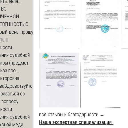
ть, явля...
ТВО
ИЧЕННОЙ
СТВЕННОСТЬЮ
рый день, прошу
ть о
ности
ения судебной
изы (предмет:
иза про...
икторовна
ва
Здравствуйте,
вязаться со
о вопросу
ности
все отзывы и благодарности →
ения судебной
Наша экспертная специализация
::
сной меди...