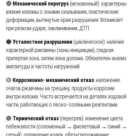
🔴
Механический перегруз
(мгновенный): характерны
вязкие изломы с зонами скалывания, пластические
деформации, вытянутые края разрушения. Возникает
при резком ударе, заклинивании, ДТП.
🟠
Усталостное разрушение
(циклическое): наличие
характерной раковины (зоны инициации), гладкая
притертая зона, затем зона долома. Обязателен анализ
амплитуды и частоты нагружений.
🟡
Коррозионно- механический отказ
: наложение
очагов ржавчины на трещину, продукты коррозии
внутри излома. Часто встречается на деталях ходовой
части, работающих с песко- соляными реагентами.
🟢
Термический отказ
(перегрев): изменение цвета
побежалости (соломенный → фиолетовый → синий →
серый), оплавление краев, обезуглероживание