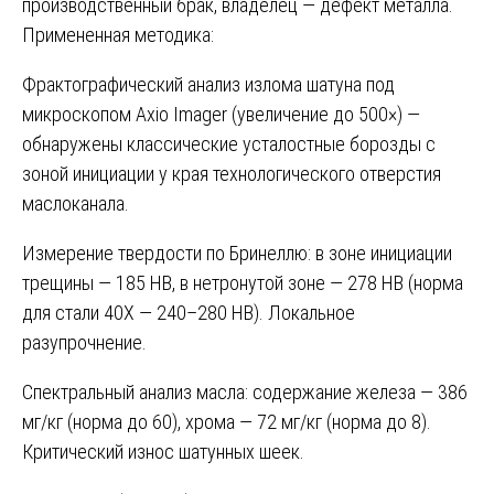
производственный брак, владелец — дефект металла.
Примененная методика:
Фрактографический анализ излома шатуна под
микроскопом Axio Imager (увеличение до 500×) —
обнаружены классические усталостные борозды с
зоной инициации у края технологического отверстия
маслоканала.
Измерение твердости по Бринеллю: в зоне инициации
трещины — 185 HB, в нетронутой зоне — 278 HB (норма
для стали 40Х — 240–280 HB). Локальное
разупрочнение.
Спектральный анализ масла: содержание железа — 386
мг/кг (норма до 60), хрома — 72 мг/кг (норма до 8).
Критический износ шатунных шеек.