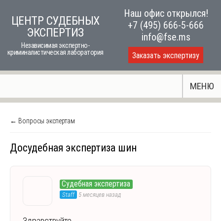
Skip
Наш офис открылся!
ЦЕНТР СУДЕБНЫХ
to
+7 (495) 666-5-666
ЭКСПЕРТИЗ
content
info@fse.ms
Независимая экспертно-
криминалистическая лаборатория
Заказать экспертизу
МЕНЮ
← Вопросы экспертам
Досудебная экспертиза шин
Судебная экспертиза
Staff
5 месяцев назад
Здравствуйте.