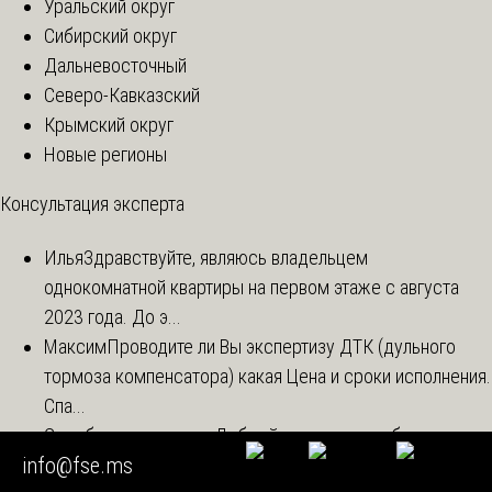
Уральский округ
Сибирский округ
Дальневосточный
Северо-Кавказский
Крымский округ
Новые регионы
Консультация эксперта
Илья
Здравствуйте, являюсь владельцем
однокомнатной квартиры на первом этаже с августа
2023 года. До э...
Максим
Проводите ли Вы экспертизу ДТК (дульного
тормоза компенсатора) какая Цена и сроки исполнения.
Спа...
Судебная экспертиза
Добрый день, нам необходимо
info@fse.ms
выполнить экспертизу по ЛКМ. Суть в следующем,