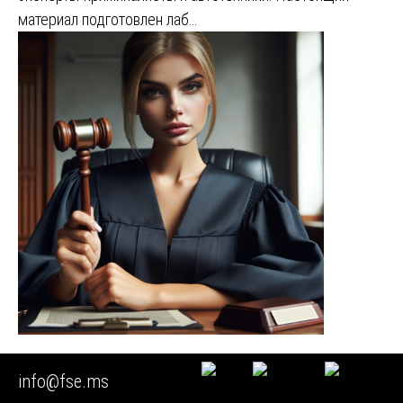
материал подготовлен лаб…
🟩 Экспертиза приборов учета электроэнергии
info@fse.ms