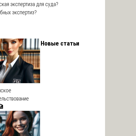
ская экспертиза для суда?
ебных экспертиз?
Новые статьи
нское
ельствование
🏥