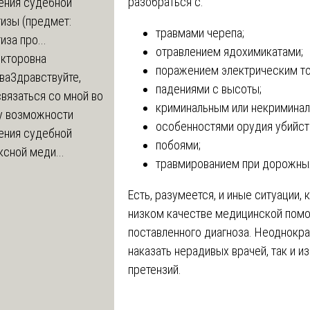
разобраться с:
ения судебной
изы (предмет:
травмами черепа;
иза про...
отравлением ядохимикатами;
икторовна
поражением электрическим т
ва
Здравствуйте,
падениями с высоты;
вязаться со мной во
криминальным или некриминал
у возможности
особенностями орудия убийст
ения судебной
побоями;
сной меди...
травмированием при дорожных
Есть, разумеется, и иные ситуации,
низком качестве медицинской помощ
поставленного диагноза. Неоднокр
наказать нерадивых врачей, так и 
претензий.