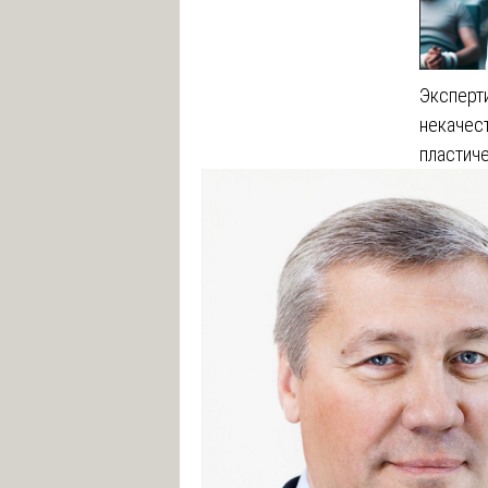
Эксперт
некачес
пластич