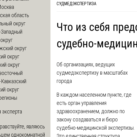
СУДМЕДЭКСПЕРТИЗА
Москва
ская область
льный округ
Что из себя пред
-Западный
округ
судебно-медицин
жский округ
ий округ
Об организациях, ведущих
кий округ
судмедэкспертизу в масштабах
восточный
города
-Кавказский
ий округ
В каждом населенном пункте, где
регионы
есть орган управления
здравоохранением, должно по
 эксперта
закону создаваться и бюро
равствуйте, являюсь
судебно-медицинской экспертизы.
ьцем однокомнатной
Это единственная структура,