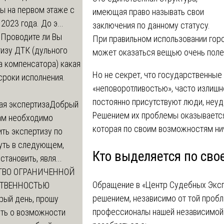
ы на первом этаже с
имеющая право называть свои
 2023 года. До э...
заключения по данному статусу.
м
Проводите ли Вы
При правильном использовании гор
изу ДТК (дульного
может оказаться вещью очень поле
а компенсатора) какая
Но не секрет, что государственные
сроки исполнения.
«неповоротливостью», часто излишне
постоянно присутствуют люди, неу
ая экспертиза
Добрый
Решением их проблемы оказывается
нам необходимо
которая по своим возможностям нич
ть экспертизу по
уть в следующем,
Кто выделяется по сво
становить, явля...
ТВО ОГРАНИЧЕННОЙ
Обращение в «Центр Судебных Эксп
СТВЕННОСТЬЮ
решением, независимо от той пробл
рый день, прошу
профессионалы нашей независимой
ть о возможности