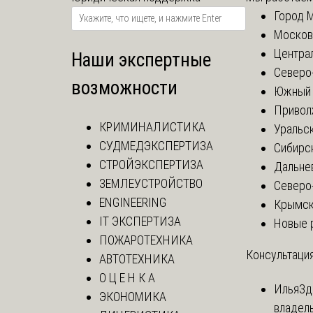
Город 
Москов
Центра
Наши экспертные
Северо
возможности
Южный 
Привол
КРИМИНАЛИСТИКА
Уральск
СУДМЕДЭКСПЕРТИЗА
Сибирс
СТРОЙЭКСПЕРТИЗА
Дальне
ЗЕМЛЕУСТРОЙСТВО
Северо
ENGINEERING
Крымск
IT ЭКСПЕРТИЗА
Новые 
ПОЖАРОТЕХНИКА
Консультация
АВТОТЕХНИКА
О Ц Е Н К А
Илья
Зд
ЭКОНОМИКА
владел