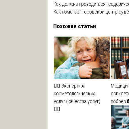
Навигация
Как должна проводиться геодезиче
Как помогает городской центр суд
по
Похожие статьи
записям
💆‍♀️ Экспертиза
Медици
косметологических
освидет
услуг (качества услуг)
побоев 
💆‍♂️