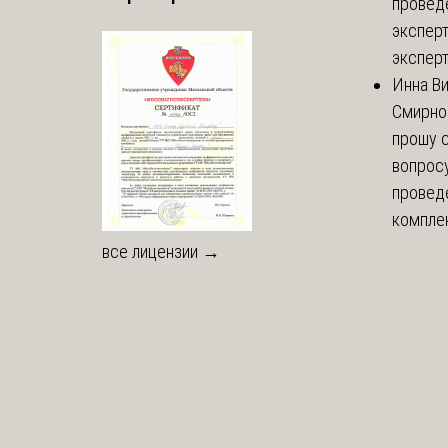
провед
эксперт
эксперт
Инна В
Смирно
прошу с
вопрос
провед
комплек
все лицензии →