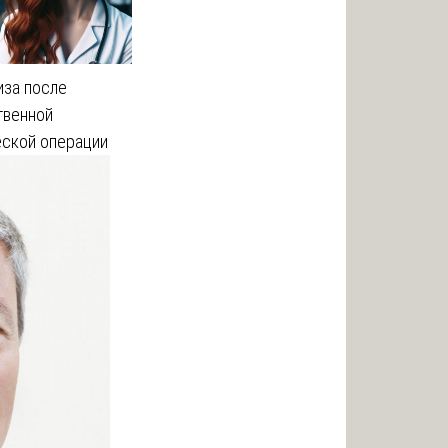
иза после
твенной
еской операции