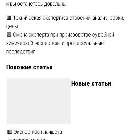
и вы останетесь довольны.
Навигация
🟥 Техническая экспертиза строений: анализ, сроки,
цены
по
🟩 Смена эксперта при производстве судебной
записям
химической экспертизы и процессуальные
последствия
Похожие статьи
Новые статьи
🟥 Экспертиза планшета