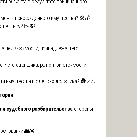
сти объекта в результате причиненного
емонта поврежденного имущества? 🛠️💰
ственнику? 📉💸
кта недвижимости, принадлежащего
в отчете оценщика, рыночной стоимости
ти имущества в сделках должника? 🕵️♂️⚠️
торон
ля судебного разбирательства
стороны
и оснований 👥❌