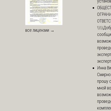
установи
ОБЩЕС
ОГРАН
ОТВЕТ
\\\\
Доб
все лицензии →
сообщи
возмож
провед
эксперт
эксперт
Инна В
Смирно
прошу с
мной в
возмож
провед
комплек