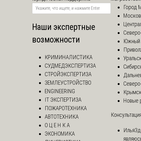
Город 
Москов
Центра
Наши экспертные
Северо
возможности
Южный 
Привол
КРИМИНАЛИСТИКА
Уральск
СУДМЕДЭКСПЕРТИЗА
Сибирс
СТРОЙЭКСПЕРТИЗА
Дальне
ЗЕМЛЕУСТРОЙСТВО
Северо
ENGINEERING
Крымск
IT ЭКСПЕРТИЗА
Новые 
ПОЖАРОТЕХНИКА
Консультация
АВТОТЕХНИКА
О Ц Е Н К А
Илья
Зд
ЭКОНОМИКА
являюс