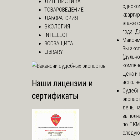
ЛИНГВИСТИКА
одноко
ТОВАРОВЕДЕНИЕ
кварти
ЛАБОРАТОРИЯ
этаже с
ЭКОЛОГИЯ
года. До
INTELLECT
Макси
ЗООЗАЩИТА
Вы экс
LIBRARY
(дульно
компенс
Цена и 
Наши лицензии и
исполне
Судебн
сертификаты
экспер
день, 
выполни
по ЛКМ.
следую