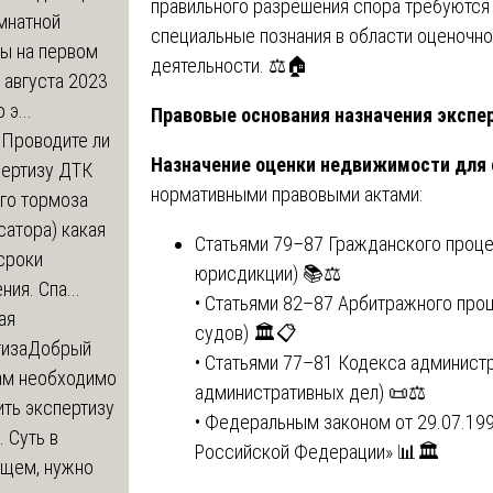
правильного разрешения спора требуются
мнатной
специальные познания в области оценочн
ры на первом
деятельности. ⚖️🏠
 августа 2023
 э...
Правовые основания назначения экспе
м
Проводите ли
Назначение оценки недвижимости для 
пертизу ДТК
нормативными правовыми актами:
го тормоза
атора) какая
Статьями 79–87 Гражданского проце
сроки
юрисдикции) 📚⚖️
ния. Спа...
• Статьями 82–87 Арбитражного про
ая
судов) 🏛️📋
тиза
Добрый
• Статьями 77–81 Кодекса админист
нам необходимо
административных дел) 📜⚖️
ть экспертизу
• Федеральным законом от 29.07.19
 Суть в
Российской Федерации» 📊🏛️
щем, нужно