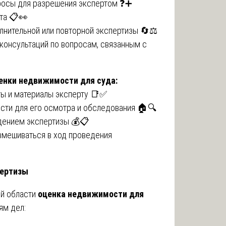
росы для разрешения экспертом ❓➕
та 📋👀
олнительной или повторной экспертизы 🔄⚖️
 консультаций по вопросам, связанным с
енки недвижимости для суда:
ы и материалы эксперту 📑✅
сти для его осмотра и обследования 🏠🔍
едением экспертизы 💰📋
 вмешиваться в ход проведения
пертизы
ой области
оценка недвижимости для
ям дел: