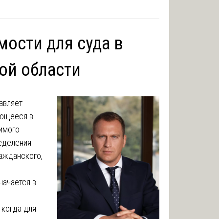
мости для суда в
ой области
авляет
ающееся в
имого
еделения
ражданского,
начается в
 когда для