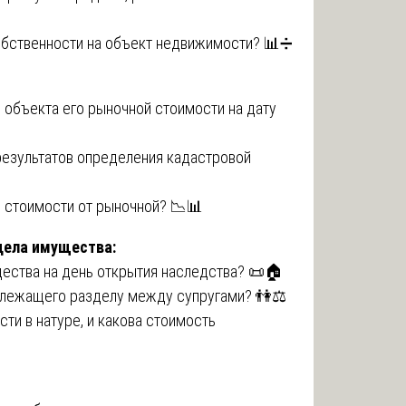
собственности на объект недвижимости? 📊➗
ь объекта его рыночной стоимости на дату
результатов определения кадастровой
й стоимости от рыночной? 📉📊
дела имущества:
щества на день открытия наследства? 📜🏠
длежащего разделу между супругами? 👫⚖️
ти в натуре, и какова стоимость