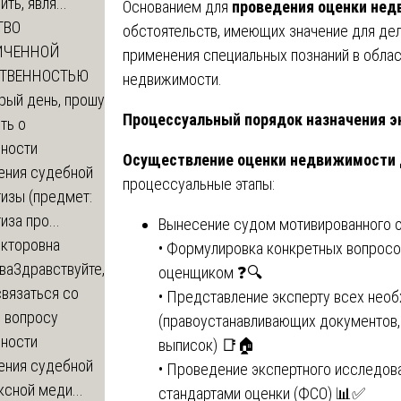
ть, явля...
Основанием для
проведения оценки нед
ТВО
обстоятельств, имеющих значение для дел
ИЧЕННОЙ
применения специальных познаний в обла
СТВЕННОСТЬЮ
недвижимости.
рый день, прошу
Процессуальный порядок назначения 
ть о
ности
Осуществление оценки недвижимости 
ения судебной
процессуальные этапы:
изы (предмет:
иза про...
Вынесение судом мотивированного о
икторовна
• Формулировка конкретных вопрос
ва
Здравствуйте,
оценщиком ❓🔍
вязаться со
• Представление эксперту всех нео
о вопросу
(правоустанавливающих документов,
ности
выписок) 📑🏠
ения судебной
• Проведение экспертного исследов
сной меди...
стандартами оценки (ФСО) 📊✅