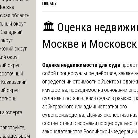
LIBRARY
Москва
ская область
льный округ
🏛️ Оценка недвижи
-Западный
округ
Москве и Московск
жский округ
ий округ
Оценка недвижимости для суда
предст
кий округ
собой процессуальное действие, заключ
восточный
определении стоимости объектов недвиж
-Кавказский
имущества, проводимое на основании опр
ий округ
суда или постановления судьи в рамках г
регионы
арбитражного или административного
 эксперта
судопроизводства. Данная экспертиза наз
соответствии с нормами процессуального
равствуйте,
законодательства Российской Федерации,
ь владельцем