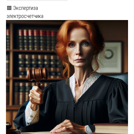
🟥 Экспертиза
электросчетчика