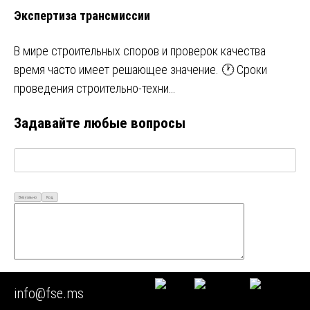
Экспертиза трансмиссии
В мире строительных споров и проверок качества
время часто имеет решающее значение. 🕐 Сроки
проведения строительно-техни…
Задавайте любые вопросы
Визуально
Код
Ваш Email*
info@fse.ms