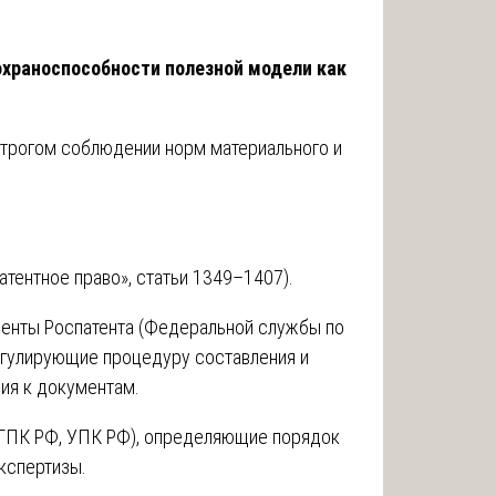
охраноспособности полезной модели как
строгом соблюдении норм материального и
атентное право», статьи 1349–1407).
енты Роспатента (Федеральной службы по
регулирующие процедуру составления и
ия к документам.
ГПК РФ, УПК РФ), определяющие порядок
кспертизы.