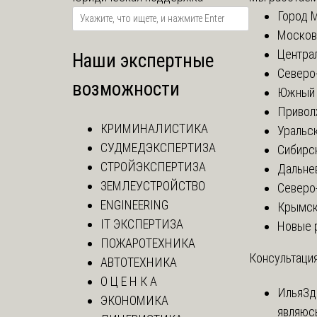
Город 
Москов
Центра
Наши экспертные
Северо
возможности
Южный 
Привол
КРИМИНАЛИСТИКА
Уральск
СУДМЕДЭКСПЕРТИЗА
Сибирс
СТРОЙЭКСПЕРТИЗА
Дальне
ЗЕМЛЕУСТРОЙСТВО
Северо
ENGINEERING
Крымск
IT ЭКСПЕРТИЗА
Новые 
ПОЖАРОТЕХНИКА
Консультация
АВТОТЕХНИКА
О Ц Е Н К А
Илья
Зд
ЭКОНОМИКА
являюс