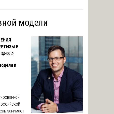
зной модели
ДЕНИЯ
ЕРТИЗЫ В
В
🧩⚖️🔬
модели и
тированной
Российской
ель занимает