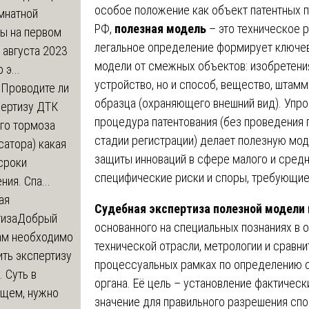
особое положение как объект патентных пр
мнатной
РФ,
полезная модель
– это техническое 
ры на первом
легальное определение формирует ключев
 августа 2023
модели от смежных объектов: изобретени
 э...
устройство, но и способ, вещество, штамм
м
Проводите ли
образца (охраняющего внешний вид). Упр
пертизу ДТК
процедура патентования (без проведения 
го тормоза
стадии регистрации) делает полезную мо
атора) какая
защиты инноваций в сфере малого и средн
сроки
специфические риски и споры, требующие 
ния. Спа...
ая
Судебная экспертиза полезной модели
тиза
Добрый
основанного на специальных познаниях в о
нам необходимо
технической отрасли, метрологии и сравни
ть экспертизу
процессуальных рамках по определению с
 Суть в
органа. Её цель – установление фактичес
щем, нужно
значение для правильного разрешения спо