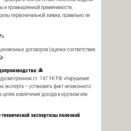
зны и промышленной применимости,
еделы первоначальной заявки, правильно ли
✍️
цензионных договоров (оценка соответствия
🤝
удопроизводства:
🚔
редусмотренном ст. 147 УК РФ «Нарушение
ча эксперта – установить факт незаконного
в целях извлечения дохода в крупном или
-технической экспертизы полезной