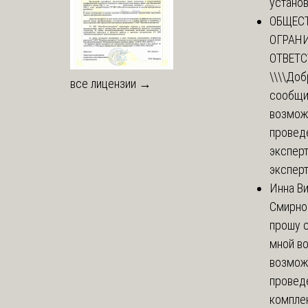
установи
ОБЩЕС
ОГРАН
ОТВЕТ
\\\\
Доб
все лицензии →
сообщи
возмож
провед
эксперт
эксперт
Инна В
Смирно
прошу с
мной в
возмож
провед
комплек