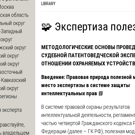
LIBRARY
Москва
ская область
льный округ
🧩 Экспертиза поле
-Западный
округ
МЕТОДОЛОГИЧЕСКИЕ ОСНОВЫ ПРОВЕ
жский округ
СУДЕБНОЙ ПАТЕНТОВЕДЧЕСКОЙ ЭКСП
ий округ
ОТНОШЕНИИ ОХРАНЯЕМЫХ УСТРОЙСТ
кий округ
восточный
Введение: Правовая природа полезной 
-Кавказский
место экспертизы в системе защиты
ий округ
интеллектуальных прав
📘
регионы
В системе правовой охраны результатов
 эксперта
интеллектуальной деятельности, регламен
частью четвертой Гражданского кодекса 
равствуйте,
Федерации (далее – ГК РФ), полезная мод
ь владельцем