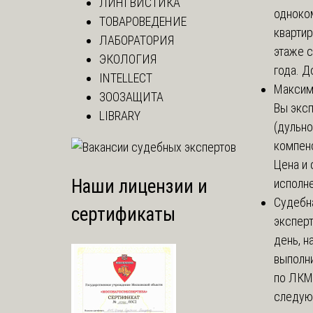
ЛИНГВИСТИКА
одноко
ТОВАРОВЕДЕНИЕ
кварти
ЛАБОРАТОРИЯ
этаже с
ЭКОЛОГИЯ
года. До
INTELLECT
Макси
ЗООЗАЩИТА
Вы экс
LIBRARY
(дульно
компенс
Цена и 
Наши лицензии и
исполне
Судебн
сертификаты
экспер
день, 
выполни
по ЛКМ.
следую