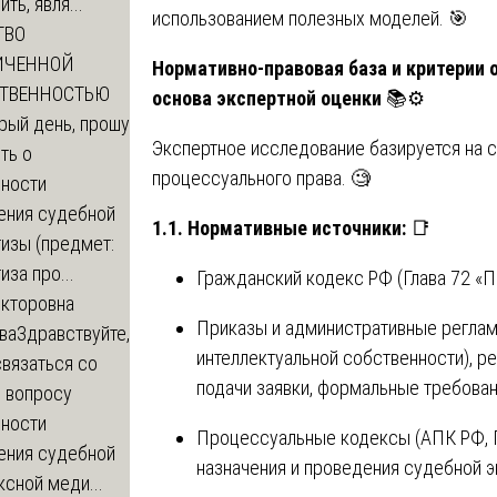
ть, явля...
использованием полезных моделей. 🎯
ТВО
ИЧЕННОЙ
Нормативно-правовая база и критерии 
СТВЕННОСТЬЮ
основа экспертной оценки
📚⚙️
рый день, прошу
Экспертное исследование базируется на 
ть о
процессуального права. 🧐
ности
ения судебной
1.1. Нормативные источники:
📑
изы (предмет:
иза про...
Гражданский кодекс РФ (Глава 72 «П
икторовна
Приказы и административные реглам
ва
Здравствуйте,
интеллектуальной собственности), 
вязаться со
подачи заявки, формальные требован
о вопросу
ности
Процессуальные кодексы (АПК РФ, 
ения судебной
назначения и проведения судебной э
сной меди...