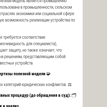
езная модель является промышленно
спользована в промышленности, сельском
 отраслях экономики или социальной сфере.
ную возможность реализации устройства по
е требуется соответствие
неочевидность для специалиста),
ает защиту, но также означает, что
ена решениям, представляющим собой
вестных устройств.
ертизы полезной модели
🧩
ых категорий юридических конфликтов. ⚖️
ивных процедур (до обращения в суд):
🗂️
 и анализ