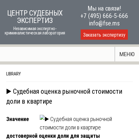
Skip
Мы на связи!
ЦЕНТР СУДЕБНЫХ
to
+7 (495) 666-5-666
ЭКСПЕРТИЗ
content
info@fse.ms
Независимая экспертно-
криминалистическая лаборатория
Заказать экспертизу
МЕНЮ
LIBRARY
▶️ Судебная оценка рыночной стоимости
доли в квартире
Значение
достоверной оценки доли для защиты