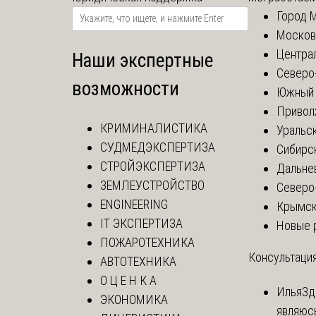
Город 
Москов
Центра
Наши экспертные
Северо
возможности
Южный 
Привол
КРИМИНАЛИСТИКА
Уральск
СУДМЕДЭКСПЕРТИЗА
Сибирс
СТРОЙЭКСПЕРТИЗА
Дальне
ЗЕМЛЕУСТРОЙСТВО
Северо
ENGINEERING
Крымск
IT ЭКСПЕРТИЗА
Новые 
ПОЖАРОТЕХНИКА
Консультация
АВТОТЕХНИКА
О Ц Е Н К А
Илья
Зд
ЭКОНОМИКА
являюс