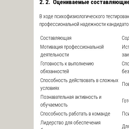
2. 2. Оцениваемые составляющи
В ходе психофизиологического тестиров
профессиональной надежности кандидато
Составляющая
Со
Мотивация профессиональной
Ист
деятельности
заи
Готовность к выполнению
Спо
обязанностей
бе
Способность действовать в сложных
Пов
условиях
Познавательная активность и
Гот
обучаемость
Способность работать в команде
Пси
Лидерство для обеспечения
Дл