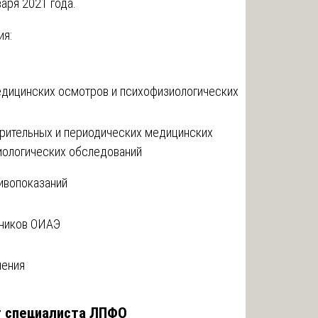
варя 2021 года.
ия:
едицинских осмотров и психофизиологических
рительных и периодических медицинских
иологических обследований
ивопоказаний
тников ОИАЭ
чения
т специалиста ЛПФО