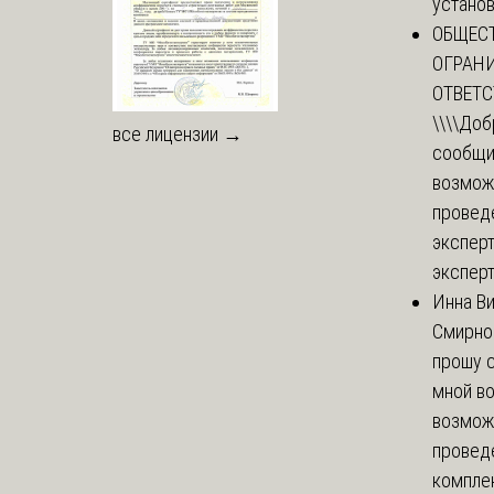
установи
ОБЩЕС
ОГРАН
ОТВЕТ
\\\\
Доб
все лицензии →
сообщи
возмож
провед
эксперт
эксперт
Инна В
Смирно
прошу с
мной в
возмож
провед
комплек