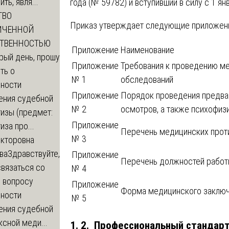
ть, явля...
года (№ 59782) и вступивший в силу с 1 ян
ТВО
Приказ утверждает следующие приложен
ИЧЕННОЙ
СТВЕННОСТЬЮ
Приложение
Наименование
рый день, прошу
Приложение
Требования к проведению м
ть о
№ 1
обследований
ности
Приложение
Порядок проведения предва
ения судебной
№ 2
осмотров, а также психофиз
изы (предмет:
Приложение
иза про...
Перечень медицинских прот
№ 3
икторовна
ва
Здравствуйте,
Приложение
Перечень должностей рабо
вязаться со
№ 4
о вопросу
Приложение
Форма медицинского заклю
ности
№ 5
ения судебной
сной меди...
1. 2. Профессиональный стандар