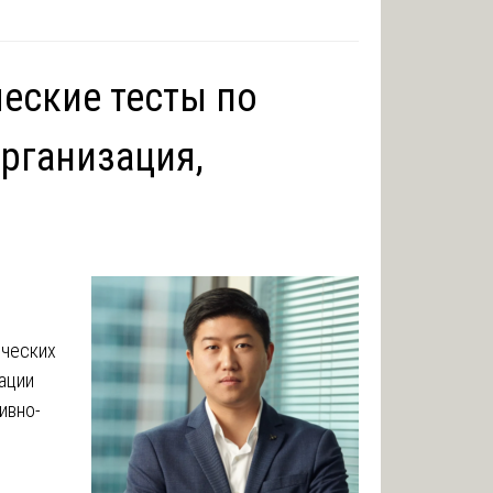
еские тесты по
организация,
ических
ации
ивно-