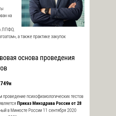
ты
ван на
а ЛПФО,
гоатом», а также практике закупок
авовая основа проведения
тов
 749н
 проведение психофизиологических тестов
 является
Приказ Минздрава России от 28
нный в Минюсте России 11 сентября 2020