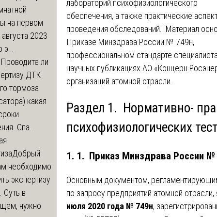
лабораторий психофизиологического
мнатной
обеспечения, а также практические аспек
ры на первом
проведения обследований. Материал осно
 августа 2023
Приказе Минздрава России № 749н,
 э...
профессиональном стандарте специалист
м
Проводите ли
научных публикациях АО «Концерн Росэнер
пертизу ДТК
организаций атомной отрасли.
го тормоза
атора) какая
Раздел 1. Нормативно- пр
сроки
психофизиологических тес
ния. Спа...
ая
тиза
Добрый
1. 1. Приказ Минздрава России №
нам необходимо
ть экспертизу
Основным документом, регламентирующим
 Суть в
по запросу предприятий атомной отрасли,
щем, нужно
июля 2020 года № 749н
, зарегистрирова