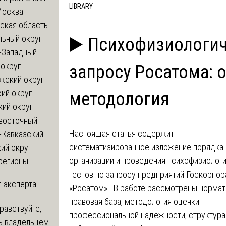
LIBRARY
Москва
ская область
льный округ
▶️ Психофизиологич
-Западный
округ
запросу Росатома: 
жский округ
ий округ
методология
кий округ
восточный
Настоящая статья содержит
-Кавказский
систематизированное изложение порядка
ий округ
организации и проведения психофизиолог
регионы
тестов по запросу предприятий Госкорпор
 эксперта
«Росатом». В работе рассмотрены нормат
правовая база, методология оценки
равствуйте,
профессиональной надежности, структура
ь владельцем