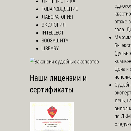
ЛИНГВИСТИКА
одноко
ТОВАРОВЕДЕНИЕ
кварти
ЛАБОРАТОРИЯ
этаже с
ЭКОЛОГИЯ
года. До
INTELLECT
Макси
ЗООЗАЩИТА
Вы экс
LIBRARY
(дульно
компенс
Цена и 
Наши лицензии и
исполне
Судебн
сертификаты
экспер
день, 
выполни
по ЛКМ.
следую