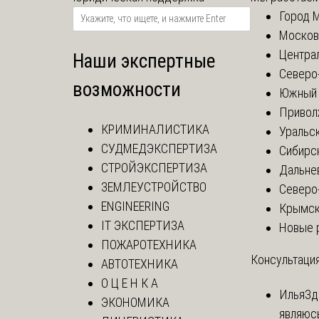
Город 
Москов
Центра
Наши экспертные
Северо
возможности
Южный 
Привол
КРИМИНАЛИСТИКА
Уральск
СУДМЕДЭКСПЕРТИЗА
Сибирс
СТРОЙЭКСПЕРТИЗА
Дальне
ЗЕМЛЕУСТРОЙСТВО
Северо
ENGINEERING
Крымск
IT ЭКСПЕРТИЗА
Новые 
ПОЖАРОТЕХНИКА
Консультация
АВТОТЕХНИКА
О Ц Е Н К А
Илья
Зд
ЭКОНОМИКА
являюс