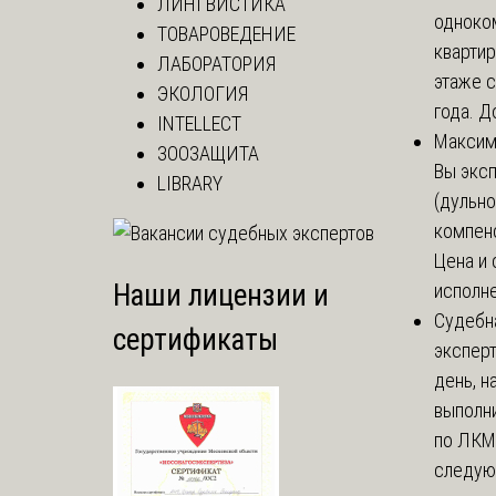
ЛИНГВИСТИКА
одноко
ТОВАРОВЕДЕНИЕ
кварти
ЛАБОРАТОРИЯ
этаже с
ЭКОЛОГИЯ
года. До
INTELLECT
Макси
ЗООЗАЩИТА
Вы экс
LIBRARY
(дульно
компенс
Цена и 
Наши лицензии и
исполне
Судебн
сертификаты
экспер
день, 
выполни
по ЛКМ.
следую