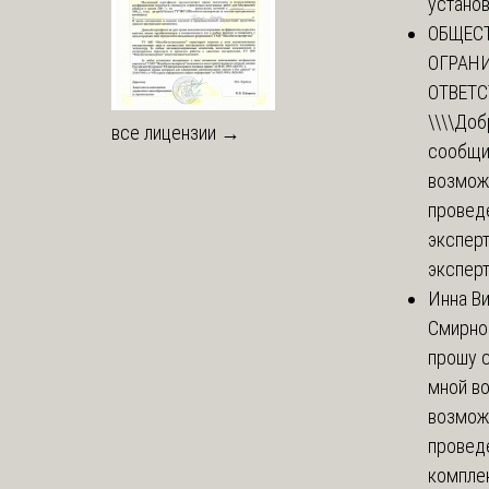
установи
ОБЩЕС
ОГРАН
ОТВЕТ
\\\\
Доб
все лицензии →
сообщи
возмож
провед
эксперт
эксперт
Инна В
Смирно
прошу с
мной в
возмож
провед
комплек