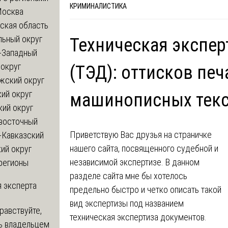
КРИМИНАЛИСТИКА
Москва
ская область
льный округ
Техническая экспер
-Западный
округ
(ТЭД): оттисков печ
жский округ
ий округ
машинописных текс
кий округ
восточный
Приветствую Вас друзья на страничке
-Кавказский
нашего сайта, посвященного судебной и
ий округ
независимой экспертизе. В данном
регионы
разделе сайта мне бы хотелось
 эксперта
предельно быстро и четко описать такой
вид экспертизы под названием
равствуйте,
техническая экспертиза документов.
ь владельцем