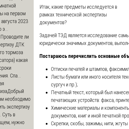
мнатной
Итак, какие предметы исследуется в
ры на первом
рамках технической экспертизы
 августа 2023
документов?
 э...
Задачей ТЭД является исследование самы
м
Проводите ли
юридически значимых документов, выпол
пертизу ДТК
го тормоза
Постараюсь перечислить основные объ
атора) какая
сроки
Оттиски печатей и штампов, факсими
ния. Спа...
Листы бумаги или иного носителя тек
ая
сургуч и пр.);
тиза
Добрый
Печатный текст, который был нанес
нам необходимо
печатающих устройств: факса, принтер
ть экспертизу
Химические материалы и компоненты
 Суть в
документов, книг и иной печатной пр
щем, нужно
Скрепки, скобы, зажимы, нити, жгут