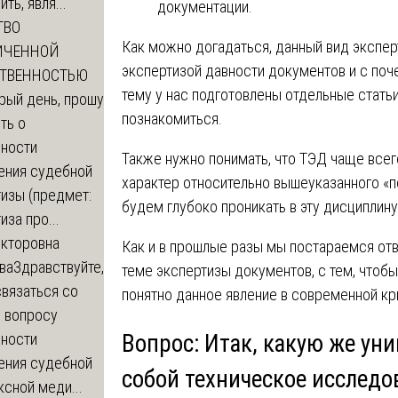
ть, явля...
документации.
ТВО
Как можно догадаться, данный вид экспер
ИЧЕННОЙ
экспертизой давности документов и с поч
СТВЕННОСТЬЮ
тему у нас подготовлены отдельные статьи
рый день, прошу
познакомиться.
ть о
ности
Также нужно понимать, что ТЭД чаще всег
ения судебной
характер относительно вышеуказанного «по
изы (предмет:
будем глубоко проникать в эту дисциплину
иза про...
икторовна
Как и в прошлые разы мы постараемся от
ва
Здравствуйте,
теме экспертизы документов, с тем, чтоб
вязаться со
понятно данное явление в современной кр
о вопросу
ности
Вопрос: Итак, какую же уни
ения судебной
собой техническое исследо
сной меди...