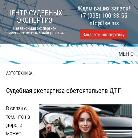
Skip
Ждем ваших заявок!
ЦЕНТР СУДЕБНЫХ
to
+7 (995) 100-33-55
ЭКСПЕРТИЗ
content
info@fse.ms
Независимая экспертно-
криминалистическая лаборатория
Заказать экспертизу
МЕНЮ
АВТОТЕХНИКА
Судебная экспертиза обстоятельств ДТП
В связи с
тем, что на
дороге
может