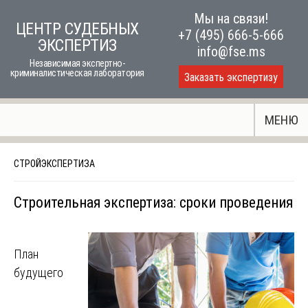
Skip
Мы на связи!
ЦЕНТР СУДЕБНЫХ
to
+7 (495) 666-5-666
ЭКСПЕРТИЗ
content
info@fse.ms
Независимая экспертно-
криминалистическая лаборатория
Заказать экспертизу
МЕНЮ
СТРОЙЭКСПЕРТИЗА
Строительная экспертиза: сроки проведения
План
будущего