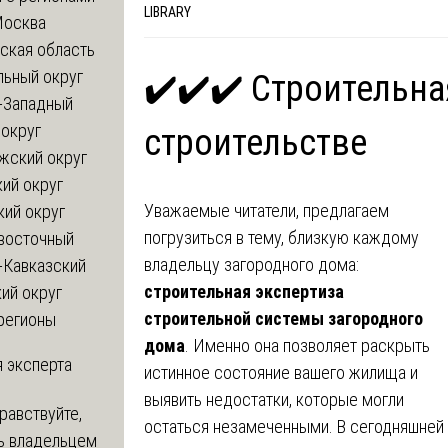
LIBRARY
Москва
ская область
льный округ
✔️✔️✔️ Строительна
-Западный
округ
строительстве
жский округ
ий округ
Уважаемые читатели, предлагаем
кий округ
погрузиться в тему, близкую каждому
восточный
владельцу загородного дома:
-Кавказский
строительная экспертиза
ий округ
строительной системы загородного
регионы
дома
. Именно она позволяет раскрыть
 эксперта
истинное состояние вашего жилища и
выявить недостатки, которые могли
равствуйте,
остаться незамеченными. В сегодняшней
ь владельцем