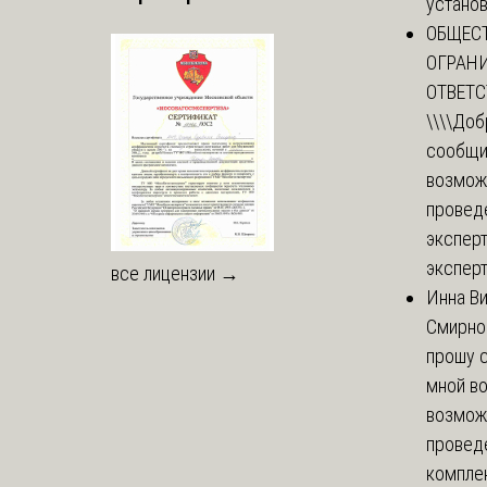
установи
ОБЩЕС
ОГРАН
ОТВЕТ
\\\\
Доб
сообщи
возмож
провед
эксперт
эксперт
все лицензии →
Инна В
Смирно
прошу с
мной в
возмож
провед
комплек