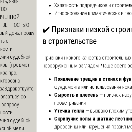
ть, явля...
Халатность подрядчиков и строител
ТВО
Игнорирование климатических и гео
ИЧЕННОЙ
СТВЕННОСТЬЮ
✔️ Признаки низкой строи
рый день, прошу
в строительстве
ть о
ности
ения судебной
Признаки низкого качества строительных
изы (предмет:
невооруженным взглядом. Чаще всего в
иза про...
Появление трещин в стенах и фу
икторовна
фундамента или использования нека
ва
Здравствуйте,
Сырость и плесень
— признак нару
вязаться со
проветривания.
о вопросу
Утечка тепла
— вызвано плохим уте
ности
Скрипучие полы и шаткие лестн
ения судебной
древесины или нарушения правил м
сной меди...