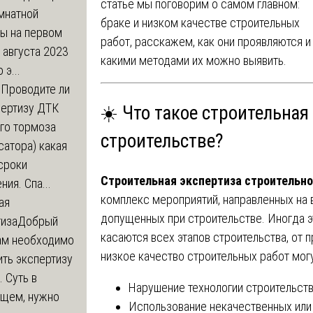
статье мы поговорим о самом главном:
мнатной
браке и низком качестве строительных
ры на первом
работ, расскажем, как они проявляются и
 августа 2023
какими методами их можно выявить.
 э...
м
Проводите ли
пертизу ДТК
☀️ Что такое строительная
го тормоза
строительстве?
атора) какая
сроки
Строительная экспертиза строительно
ния. Спа...
комплекс мероприятий, направленных на 
ая
допущенных при строительстве. Иногда э
тиза
Добрый
касаются всех этапов строительства, от 
нам необходимо
низкое качество строительных работ могу
ть экспертизу
 Суть в
Нарушение технологии строительств
щем, нужно
Использование некачественных или