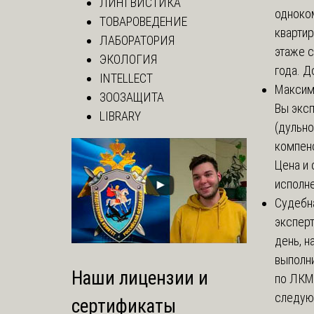
ЛИНГВИСТИКА
одноко
ТОВАРОВЕДЕНИЕ
кварти
ЛАБОРАТОРИЯ
этаже с
ЭКОЛОГИЯ
года. До
INTELLECT
Макси
ЗООЗАЩИТА
Вы экс
LIBRARY
(дульно
компенс
Цена и 
исполне
Судебн
экспер
день, 
выполни
Наши лицензии и
по ЛКМ.
следую
сертификаты