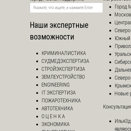
Город 
Москов
Центра
Наши экспертные
Северо
возможности
Южный 
Привол
КРИМИНАЛИСТИКА
Уральск
СУДМЕДЭКСПЕРТИЗА
Сибирс
СТРОЙЭКСПЕРТИЗА
Дальне
ЗЕМЛЕУСТРОЙСТВО
Северо
ENGINEERING
Крымск
IT ЭКСПЕРТИЗА
Новые 
ПОЖАРОТЕХНИКА
Консультация
АВТОТЕХНИКА
О Ц Е Н К А
Илья
Зд
ЭКОНОМИКА
являюс