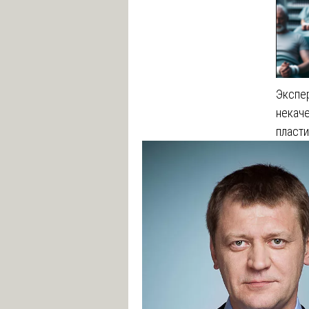
Экспе
некач
пласт