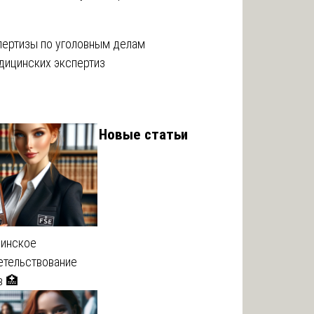
пертизы по уголовным делам
дицинских экспертиз
Новые статьи
инское
етельствование
в 🏥