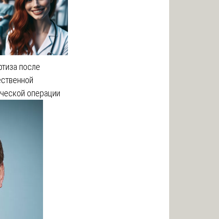
ртиза после
ественной
ической операции