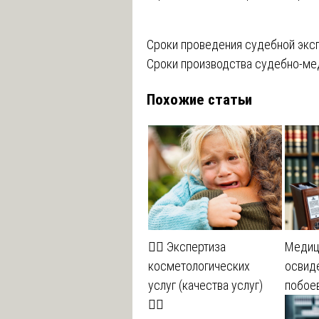
Навигация
Сроки проведения судебной экс
Сроки производства судебно-ме
по
Похожие статьи
записям
💆‍♀️ Экспертиза
Медиц
косметологических
освид
услуг (качества услуг)
побое
💆‍♂️