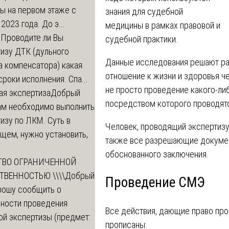
ы на первом этаже с
знания для судебной
 2023 года. До э...
медицины в рамках правовой и
м
Проводите ли Вы
судебной практики.
изу ДТК (дульного
Данные исследования решают ра
а компенсатора) какая
отношение к жизни и здоровья ч
сроки исполнения. Спа...
не просто проведение какого-либ
ая экспертиза
Добрый
посредством которого проводят
нам необходимо выполнить
изу по ЛКМ. Суть в
Человек, проводящий экспертизу
щем, нужно установить,
также все разрешающие докуме
обоснованного заключения.
ТВО ОГРАНИЧЕННОЙ
ТВЕННОСТЬЮ \\\\
Добрый
Проведение СМЭ
рошу сообщить о
ности проведения
Все действия, дающие право пр
ой экспертизы (предмет:
прописаны: