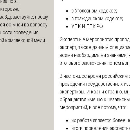
иза про...
икторовна
в Уголовном кодексе;
ва
Здравствуйте, прошу
в гражданском кодексе;
ся со мной во вопросу
УПК И ГПК РФ.
ности проведения
Экспертные мероприятия провод
й комплексной меди...
эксперт, также данным специал
всеми необходимыми знаниями, к
итогового заключения по тем во
В настоящее время российским 
проведения государственных из
экспертизы. И как ни странно, м
обращаются именно к независим
мероприятий, и все потому, что:
их работа является более н
итоги проведения эксперти