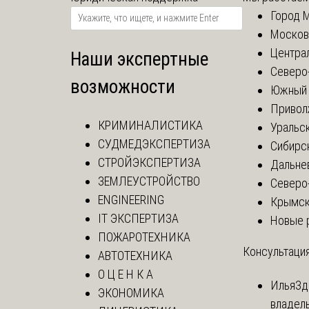
Город 
Москов
Центра
Наши экспертные
Северо
возможности
Южный 
Привол
КРИМИНАЛИСТИКА
Уральск
СУДМЕДЭКСПЕРТИЗА
Сибирс
СТРОЙЭКСПЕРТИЗА
Дальне
ЗЕМЛЕУСТРОЙСТВО
Северо
ENGINEERING
Крымск
IT ЭКСПЕРТИЗА
Новые 
ПОЖАРОТЕХНИКА
Консультация
АВТОТЕХНИКА
О Ц Е Н К А
Илья
Зд
ЭКОНОМИКА
владел