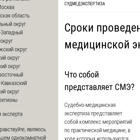
СУДМЕДЭКСПЕРТИЗА
Москва
ская область
льный округ
Сроки проведен
-Западный
округ
медицинской э
жский округ
ий округ
кий округ
Что собой
восточный
-Кавказский
представляет СМЭ?
ий округ
регионы
Судебно-медицинская
экспертиза представляет
 эксперта
собой комплекс мероприятий
равствуйте, являюсь
по практической медицине, в
ьцем однокомнатной
ходе которых используются