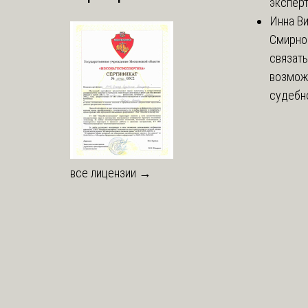
эксперт
Инна В
Смирно
связать
возмож
судебно
все лицензии →