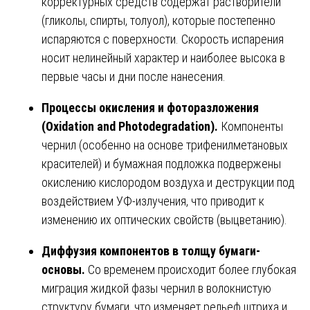
корректурных средств содержат растворители
(гликолы, спирты, толуол), которые постепенно
испаряются с поверхности. Скорость испарения
носит нелинейный характер и наиболее высока в
первые часы и дни после нанесения.
Процессы окисления и фоторазложения
(Oxidation and Photodegradation).
Компоненты
чернил (особенно на основе трифенилметановых
красителей) и бумажная подложка подвержены
окислению кислородом воздуха и деструкции под
воздействием УФ-излучения, что приводит к
изменению их оптических свойств (выцветанию).
Диффузия компонентов в толщу бумаги-
основы.
Со временем происходит более глубокая
миграция жидкой фазы чернил в волокнистую
структуру бумаги, что изменяет рельеф штриха и