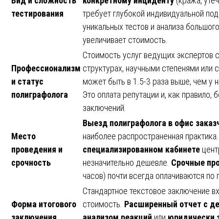
Вид и сложность
конкретному инциденту
(кража, уте
тестирования
требует глубокой индивидуальной под
уникальных тестов и анализа большог
увеличивает стоимость.
Стоимость услуг ведущих экспертов 
Профессионализм
структурах, научными степенями или 
и статус
может быть в 1.5-3 раза выше, чем у
полиграфолога
Это оплата репутации и, как правило,
заключений.
Выезд полиграфолога в офис заказ
Место
наиболее распространенная практика
проведения и
специализированном кабинете
цент
срочность
незначительно дешевле.
Срочные пр
часов) почти всегда оплачиваются по
Стандартное текстовое заключение в
Форма итогового
стоимость.
Расширенный отчет с д
заключения
анализом реакций
или
юридически 