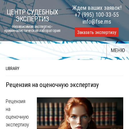
Skip
Ждем ваших заявок!
ЦЕНТР СУДЕБНЫХ
to
+7 (995) 100-33-55
ЭКСПЕРТИЗ
content
info@fse.ms
Независимая экспертно-
криминалистическая лаборатория
Заказать экспертизу
МЕНЮ
LIBRARY
Рецензия на оценочную экспертизу
Рецензия
на
оценочную
экспертизу