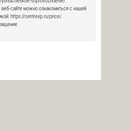
u/yuridicheskoe-soprovozhdenie/
.
 веб-сайте можно ознакомиться с нашей
икой:
https://centrexp.ru/price/
.
ращение.