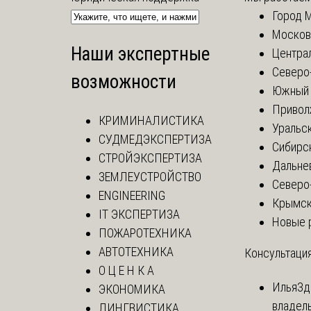
Город 
Москов
Наши экспертные
Центра
Северо
возможности
Южный 
Привол
КРИМИНАЛИСТИКА
Уральск
СУДМЕДЭКСПЕРТИЗА
Сибирс
СТРОЙЭКСПЕРТИЗА
Дальне
ЗЕМЛЕУСТРОЙСТВО
Северо
ENGINEERING
Крымск
IT ЭКСПЕРТИЗА
Новые 
ПОЖАРОТЕХНИКА
АВТОТЕХНИКА
Консультация
О Ц Е Н К А
Илья
Зд
ЭКОНОМИКА
владел
ЛИНГВИСТИКА