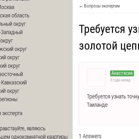
← Вопросы экспертам
Москва
ская область
льный округ
Требуется у
-Западный
округ
золотой цеп
жский округ
ий округ
кий округ
Анастасия
восточный
3 года назад
-Кавказский
ий округ
Требуется узнать точн
регионы
Таиланде
 эксперта
равствуйте, являюсь
1 Answers
ьцем однокомнатной квартиры