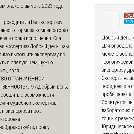
ом этаже с августа 2023 года.
Суд
м
Проводите ли Вы экспертизу
Staff
ульного тормоза компенсатора)
Добрый день, 
ена и сроки исполнения. Спа...
Для определен
ая экспертиза
Добрый день, нам
можете воспол
димо выполнить экспертизу по
геологической
уть в следующем, нужно
экспертизу др
ть, явля...
Эксперты наше
ТВО ОГРАНИЧЕННОЙ
передовые и 
ТВЕННОСТЬЮ \\\\
Добрый день,
пробы золота.
сообщить о возможности
Советуется вы
ения судебной экспертизы
лабораторию д
т: экспертиза про...
точных резуль
икторовна
Юридическое 
ва
Здравствуйте, прошу