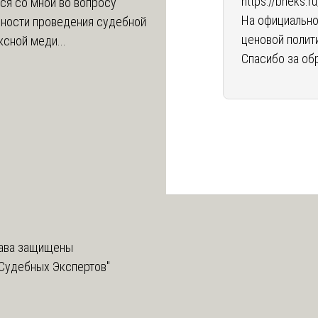
https://bneks.r
ся со мной во вопросу
На официально
ности проведения судебной
ценовой полит
сной меди...
Спасибо за об
ава защищены
Судебных Экспертов"