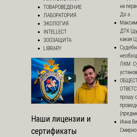
на перв
ТОВАРОВЕДЕНИЕ
До э...
ЛАБОРАТОРИЯ
Макси
ЭКОЛОГИЯ
ДТК (д
INTELLECT
какая Ц
ЗООЗАЩИТА
Судебн
LIBRARY
необхо
ЛКМ. С
установи
ОБЩЕС
ОТВЕТС
прошу 
провед
(предме
Наши лицензии и
Инна В
сертификаты
Смирно