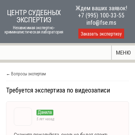
Skip
Ждем ваших заявок!
ЦЕНТР СУДЕБНЫХ
to
+7 (995) 100-33-55
ЭКСПЕРТИЗ
content
info@fse.ms
Независимая экспертно-
криминалистическая лаборатория
Заказать экспертизу
МЕНЮ
← Вопросы экспертам
Требуется экспертиза по видеозаписи
Данила
5 лет назад
Скажите пожалуйста, сколько будет стоить