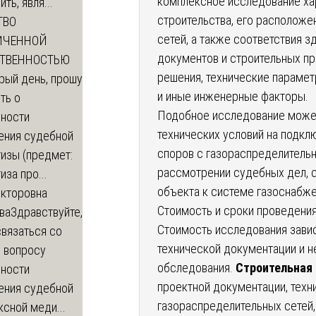
комплексное исследование ха
ть, явля...
строительства, его располож
ТВО
сетей, а также соответствия 
ИЧЕННОЙ
документов и строительных пр
СТВЕННОСТЬЮ
решения, технические парамет
рый день, прошу
и иные инженерные факторы.
ть о
Подобное исследование может
ности
технических условий на подклю
ения судебной
споров с газораспределительн
изы (предмет:
рассмотрении судебных дел, с
иза про...
объекта к системе газоснабже
икторовна
Стоимость и сроки проведени
ва
Здравствуйте,
Стоимость исследования завис
вязаться со
технической документации и 
о вопросу
обследования.
Строительная
ности
проектной документации, техн
ения судебной
газораспределительных сетей,
сной меди...