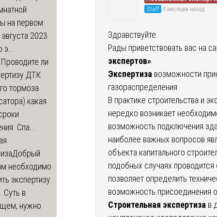
мнатной
Staff
5 месяцев назад
ры на первом
Здравствуйте.
 августа 2023
Рады приветствовать вас на с
 э...
экспертов»
.
м
Проводите ли
Экспертиза
возможности прис
пертизу ДТК
газораспределения
го тормоза
В практике строительства и э
атора) какая
нередко возникает необходим
сроки
возможность подключения зда
ния. Спа...
наиболее важных вопросов яв
ая
объекта капитального строите
тиза
Добрый
подобных случаях проводится
нам необходимо
позволяет определить техниче
ть экспертизу
возможность присоединения о
 Суть в
Строительная экспертиза
в 
щем, нужно