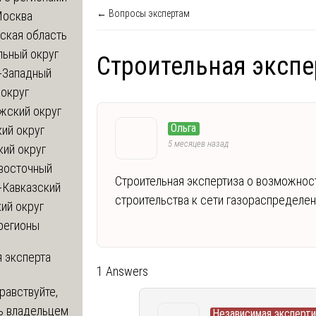
← Вопросы экспертам
Москва
ская область
льный округ
Строительная экспе
-Западный
округ
жский округ
Ольга
ий округ
5 месяцев назад
кий округ
восточный
Строительная экспертиза о возможнос
-Кавказский
строительства к сети газораспределе
ий округ
регионы
 эксперта
1 Answers
равствуйте,
ь владельцем
Независимая эксперти