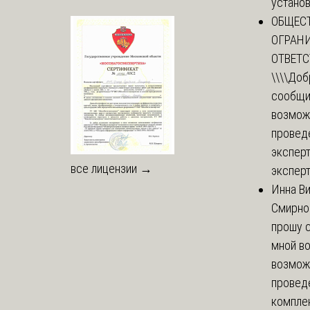
установи
ОБЩЕС
ОГРАН
ОТВЕТ
\\\\
Доб
сообщи
возмож
провед
эксперт
все лицензии →
эксперт
Инна В
Смирно
прошу с
мной в
возмож
провед
комплек