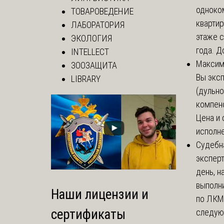
одноко
ТОВАРОВЕДЕНИЕ
кварти
ЛАБОРАТОРИЯ
этаже с
ЭКОЛОГИЯ
года. До
INTELLECT
Макси
ЗООЗАЩИТА
Вы экс
LIBRARY
(дульно
компенс
Цена и 
исполне
Судебн
экспер
день, 
выполни
Наши лицензии и
по ЛКМ.
сертификаты
следую