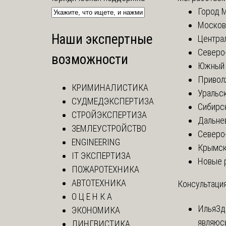
Город 
Москов
Наши экспертные
Центра
Северо
возможности
Южный 
Привол
КРИМИНАЛИСТИКА
Уральск
СУДМЕДЭКСПЕРТИЗА
Сибирс
СТРОЙЭКСПЕРТИЗА
Дальне
ЗЕМЛЕУСТРОЙСТВО
Северо
ENGINEERING
Крымск
IT ЭКСПЕРТИЗА
Новые 
ПОЖАРОТЕХНИКА
АВТОТЕХНИКА
Консультация
О Ц Е Н К А
Илья
Зд
ЭКОНОМИКА
являюс
ЛИНГВИСТИКА