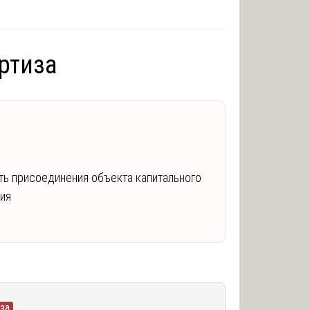
ртиза
ть присоединения объекта капитального
ния
за