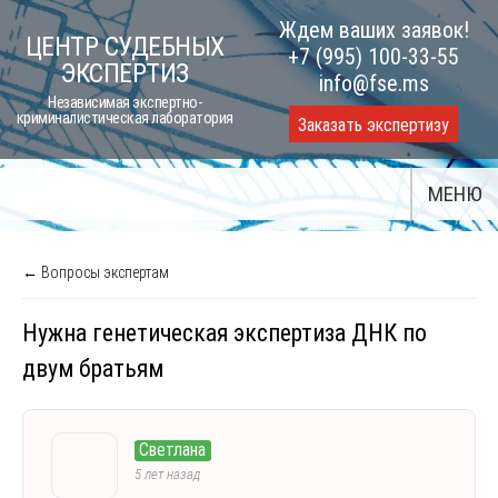
Skip
Ждем ваших заявок!
ЦЕНТР СУДЕБНЫХ
to
+7 (995) 100-33-55
ЭКСПЕРТИЗ
content
info@fse.ms
Независимая экспертно-
криминалистическая лаборатория
Заказать экспертизу
МЕНЮ
← Вопросы экспертам
Нужна генетическая экспертиза ДНК по
двум братьям
Светлана
5 лет назад