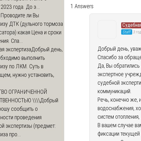
1 Answers
 2023 года. До э...
м
Проводите ли Вы
изу ДТК (дульного тормоза
Судебная
атора) какая Цена и сроки
Staff
3 го
ния. Спа...
Добрый день, ува
ая экспертиза
Добрый день,
Спасибо за обраще
обходимо выполнить
Да, Вы обратились
изу по ЛКМ. Суть в
экспертное учреж
щем, нужно установить,
судебной эксперт
коммуникаций.
ТВО ОГРАНИЧЕННОЙ
Речь, конечно же,
ТВЕННОСТЬЮ \\\\
Добрый
водоснабжения, хо
рошу сообщить о
систем отопления,
ности проведения
В вашем случае ва
ой экспертизы (предмет:
фиксации текущей
иза про...