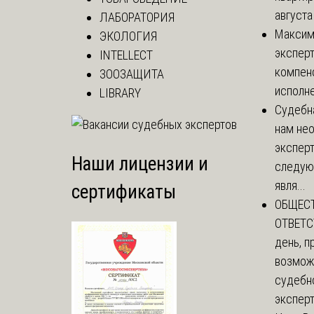
августа
ЛАБОРАТОРИЯ
Макси
ЭКОЛОГИЯ
эксперт
INTELLECT
компенс
ЗООЗАЩИТА
исполне
LIBRARY
Судебн
нам не
эксперт
Наши лицензии и
следую
явля...
сертификаты
ОБЩЕС
ОТВЕТС
день, п
возмож
судебн
эксперт