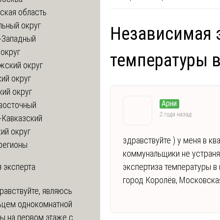
ская область
льный округ
Независимая 
-Западный
округ
температуры в
жский округ
ий округ
кий округ
Арни
восточный
2 года назад
-Кавказский
ий округ
здравствуйте ) у меня в к
регионы
коммунальщики не устран
 эксперта
экспертиза температуры в 
город Королёв, Московска
равствуйте, являюсь
ьцем однокомнатной
ы на первом этаже с