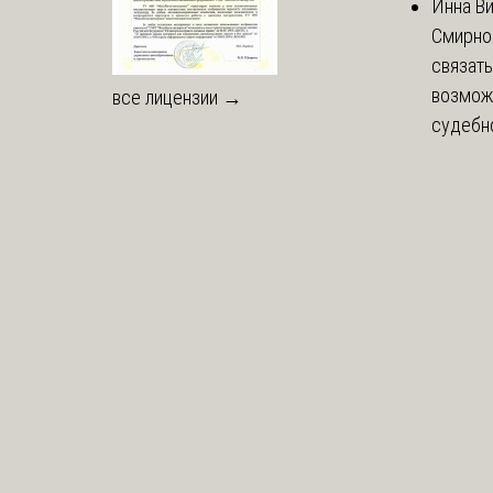
Инна В
Смирно
связать
возмож
все лицензии →
судебно