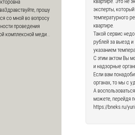
квартире. Это не э
икторовна
эксперты, который
ва
Здравствуйте, прошу
температурного р
ся со мной во вопросу
квартире.
ности проведения
Такой сервис недо
й комплексной меди...
рублей за выезд и
указанием темпера
С этим актом Вы 
и надзорные орган
Если вам понадоб
органах, то мы с 
А воспользоватьс
можете, перейдя 
https://bneks.ru/yu