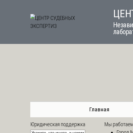
Skip
ЦЕН
to
content
Незави
лабора
Главная
Юридическая поддержка
Мы работаем
Город 