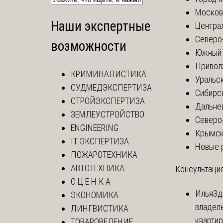
Москов
Наши экспертные
Центра
Северо
возможности
Южный 
Привол
КРИМИНАЛИСТИКА
Уральск
СУДМЕДЭКСПЕРТИЗА
Сибирс
СТРОЙЭКСПЕРТИЗА
Дальне
ЗЕМЛЕУСТРОЙСТВО
Северо
ENGINEERING
Крымск
IT ЭКСПЕРТИЗА
Новые 
ПОЖАРОТЕХНИКА
АВТОТЕХНИКА
Консультация
О Ц Е Н К А
Илья
Зд
ЭКОНОМИКА
владел
ЛИНГВИСТИКА
квартир
ТОВАРОВЕДЕНИЕ