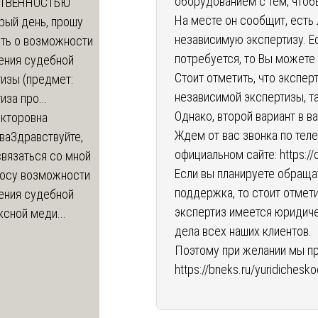
оборудованием с тем, чтоб
СТВЕННОСТЬЮ
На месте он сообщит, есть
рый день, прошу
независимую экспертизу. Е
ть о возможности
потребуется, то Вы можете 
ения судебной
Стоит отметить, что экспе
изы (предмет:
независимой экспертизы, т
иза про...
Однако, второй вариант в 
икторовна
Ждем от вас звонка по тел
ва
Здравствуйте,
официальном сайте:
https:/
вязаться со мной
Если вы планируете обраща
росу возможности
поддержка, то стоит отмети
ения судебной
экспертиз имеется юридич
сной меди...
дела всех наших клиентов.
Поэтому при желании мы пр
https://bneks.ru/yuridichesk