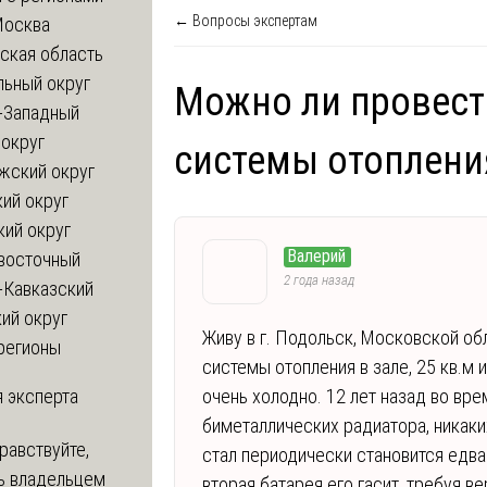
← Вопросы экспертам
Москва
ская область
льный округ
Можно ли провест
-Западный
округ
системы отоплени
жский округ
ий округ
кий округ
Валерий
восточный
2 года назад
-Кавказский
ий округ
Живу в г. Подольск, Московской об
регионы
системы отопления в зале, 25 кв.м 
 эксперта
очень холодно. 12 лет назад во вре
биметаллических радиатора, никаки
равствуйте,
стал периодически становится едва
ь владельцем
вторая батарея его гасит, требуя в