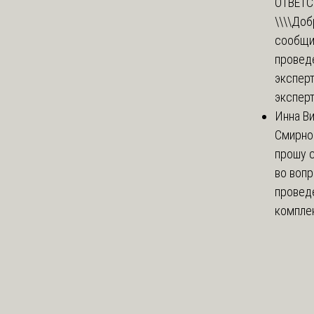
ОТВЕТ
\\\\
Доб
сообщи
провед
эксперт
эксперт
Инна В
Смирно
прошу с
во воп
провед
комплек