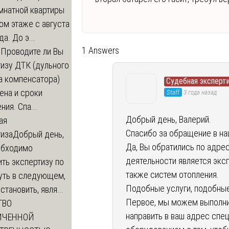
мнатной квартиры
ом этаже с августа
а. До э...
1 Answers
м
Проводите ли Вы
изу ДТК (дульного
а компенсатора)
Судебная эксперт
ена и сроки
Staff
3 года назад
ния. Спа...
Добрый день, Валерий.
ая
Спасибо за обращение в на
тиза
Добрый день,
Да, Вы обратились по адрес
обходимо
деятельности является экс
ть экспертизу по
также систем отопления.
уть в следующем,
Подобные услуги, подобны
становить, явля...
Первое, мы можем выполнит
ТВО
направить в ваш адрес спе
ИЧЕННОЙ