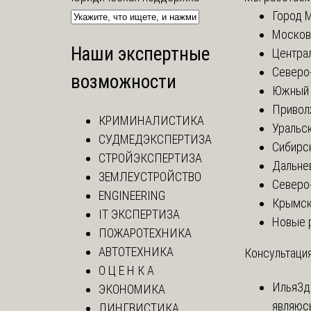
Город 
Москов
Наши экспертные
Центра
Северо
возможности
Южный 
Привол
КРИМИНАЛИСТИКА
Уральск
СУДМЕДЭКСПЕРТИЗА
Сибирс
СТРОЙЭКСПЕРТИЗА
Дальне
ЗЕМЛЕУСТРОЙСТВО
Северо
ENGINEERING
Крымск
IT ЭКСПЕРТИЗА
Новые 
ПОЖАРОТЕХНИКА
АВТОТЕХНИКА
Консультация
О Ц Е Н К А
Илья
Зд
ЭКОНОМИКА
являюс
ЛИНГВИСТИКА