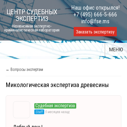
Skip
Наш офис открылся!
ЦЕНТР СУДЕБНЫХ
to
+7 (495) 666-5-666
ЭКСПЕРТИЗ
content
info@fse.ms
Независимая экспертно-
криминалистическая лаборатория
Заказать экспертизу
МЕНЮ
← Вопросы экспертам
Микологическая экспертиза древесины
Судебная экспертиза
Staff
5 месяцев назад
Добрый день!