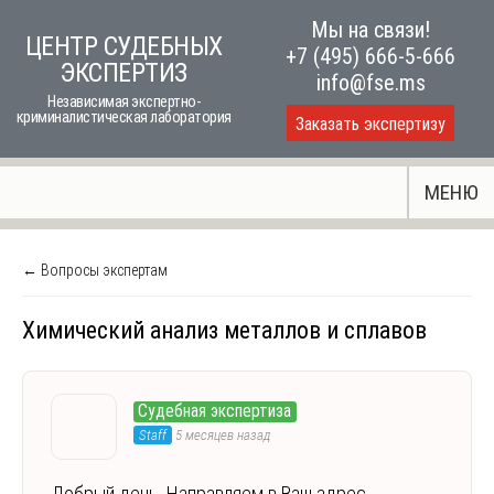
Skip
Мы на связи!
ЦЕНТР СУДЕБНЫХ
to
+7 (495) 666-5-666
ЭКСПЕРТИЗ
content
info@fse.ms
Независимая экспертно-
криминалистическая лаборатория
Заказать экспертизу
МЕНЮ
← Вопросы экспертам
Химический анализ металлов и сплавов
Судебная экспертиза
Staff
5 месяцев назад
Добрый день. Направляем в Ваш адрес