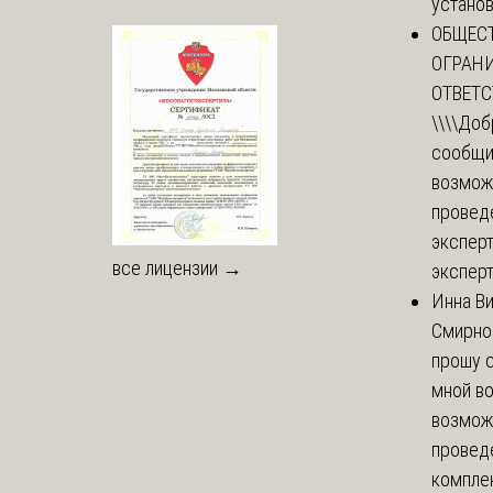
установи
ОБЩЕС
ОГРАН
ОТВЕТ
\\\\
Доб
сообщи
возмож
провед
эксперт
все лицензии →
эксперт
Инна В
Смирно
прошу с
мной в
возмож
провед
комплек