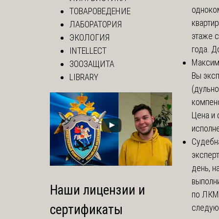
одноко
ТОВАРОВЕДЕНИЕ
кварти
ЛАБОРАТОРИЯ
этаже с
ЭКОЛОГИЯ
года. До
INTELLECT
Макси
ЗООЗАЩИТА
Вы экс
LIBRARY
(дульно
компенс
Цена и 
исполне
Судебн
экспер
день, 
выполни
Наши лицензии и
по ЛКМ.
сертификаты
следую