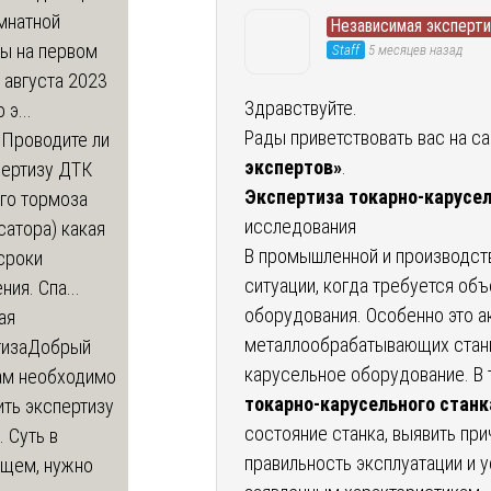
мнатной
Независимая эксперти
ры на первом
Staff
5 месяцев назад
 августа 2023
Здравствуйте.
 э...
Рады приветствовать вас на с
м
Проводите ли
экспертов»
.
пертизу ДТК
Экспертиза токарно-карусел
го тормоза
исследования
атора) какая
В промышленной и производст
сроки
ситуации, когда требуется об
ния. Спа...
оборудования. Особенно это а
ая
металлообрабатывающих станк
тиза
Добрый
карусельное оборудование. В 
нам необходимо
токарно-карусельного станк
ть экспертизу
состояние станка, выявить при
 Суть в
правильность эксплуатации и 
щем, нужно