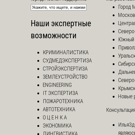
Город 
Москов
Наши экспертные
Центра
Северо
возможности
Южный 
Привол
КРИМИНАЛИСТИКА
Уральск
СУДМЕДЭКСПЕРТИЗА
Сибирс
СТРОЙЭКСПЕРТИЗА
Дальне
ЗЕМЛЕУСТРОЙСТВО
Северо
ENGINEERING
Крымск
IT ЭКСПЕРТИЗА
Новые 
ПОЖАРОТЕХНИКА
АВТОТЕХНИКА
Консультация
О Ц Е Н К А
Илья
Зд
ЭКОНОМИКА
являюс
ЛИНГВИСТИКА