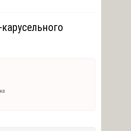
-карусельного
нка