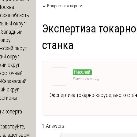
← Вопросы экспертам
Москва
ская область
льный округ
Экспертиза токарно
-Западный
округ
станка
жский округ
ий округ
кий округ
Николай
восточный
5 месяцев назад
-Кавказский
ий округ
Экспертиза токарно-карусельного ста
регионы
 эксперта
1 Answers
равствуйте,
ь владельцем