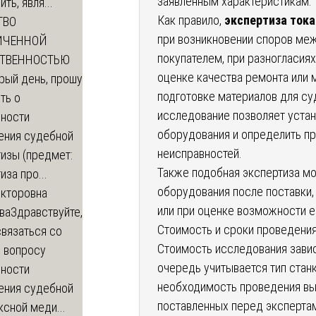
заявленным характеристикам.
ть, явля...
Как правило,
экспертиза тока
ТВО
при возникновении споров ме
ИЧЕННОЙ
покупателем, при разногласия
СТВЕННОСТЬЮ
оценке качества ремонта или 
рый день, прошу
подготовке материалов для су
ть о
исследование позволяет уста
ности
оборудования и определить пр
ения судебной
неисправностей.
изы (предмет:
Также подобная экспертиза м
иза про...
оборудования после поставки,
икторовна
или при оценке возможности е
ва
Здравствуйте,
Стоимость и сроки проведени
вязаться со
Стоимость исследования завис
о вопросу
очередь учитывается тип станк
ности
необходимость проведения вы
ения судебной
поставленных перед эксперта
сной меди...