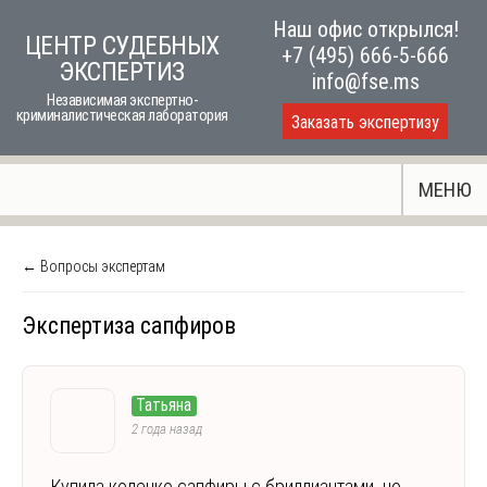
Skip
Наш офис открылся!
ЦЕНТР СУДЕБНЫХ
to
+7 (495) 666-5-666
ЭКСПЕРТИЗ
content
info@fse.ms
Независимая экспертно-
криминалистическая лаборатория
Заказать экспертизу
МЕНЮ
← Вопросы экспертам
Экспертиза сапфиров
Татьяна
2 года назад
Купила колечко сапфиры с бриллиантами..но