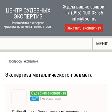
Skip
Ждем ваших заявок!
ЦЕНТР СУДЕБНЫХ
to
+7 (995) 100-33-55
ЭКСПЕРТИЗ
content
info@fse.ms
Независимая экспертно-
криминалистическая лаборатория
Заказать экспертизу
МЕНЮ
← Вопросы экспертам
Экспертиза металлического предмета
Судебная экспертиза
Staff
5 месяцев назад
Добрый день! Экспертиза металлического