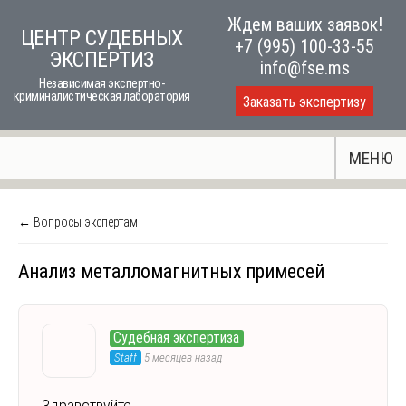
Skip
Ждем ваших заявок!
ЦЕНТР СУДЕБНЫХ
to
+7 (995) 100-33-55
ЭКСПЕРТИЗ
content
info@fse.ms
Независимая экспертно-
криминалистическая лаборатория
Заказать экспертизу
МЕНЮ
← Вопросы экспертам
Анализ металломагнитных примесей
Судебная экспертиза
Staff
5 месяцев назад
Здравствуйте,