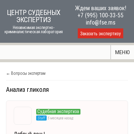
Skip
Ждем ваших заявок!
ЦЕНТР СУДЕБНЫХ
to
+7 (995) 100-33-55
ЭКСПЕРТИЗ
content
info@fse.ms
Независимая экспертно-
криминалистическая лаборатория
Заказать экспертизу
МЕНЮ
← Вопросы экспертам
Анализ гликоля
Судебная экспертиза
Staff
5 месяцев назад
Добрый день!