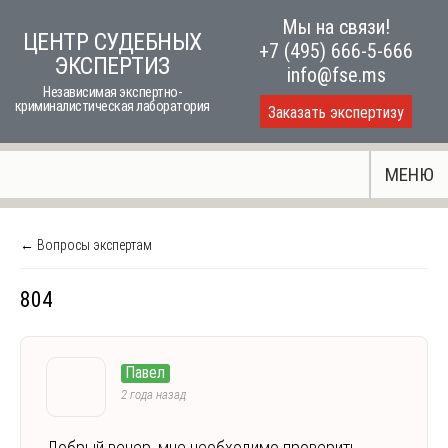
Skip
Мы на связи!
ЦЕНТР СУДЕБНЫХ
to
+7 (495) 666-5-666
ЭКСПЕРТИЗ
content
info@fse.ms
Независимая экспертно-
криминалистическая лаборатория
Заказать экспертизу
МЕНЮ
← Вопросы экспертам
804
Павел
2 года назад
Добрый вечер, мне необходимо проверить