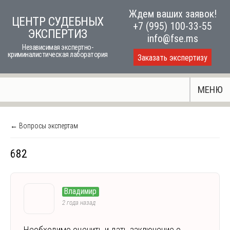
Skip
Ждем ваших заявок!
ЦЕНТР СУДЕБНЫХ
to
+7 (995) 100-33-55
ЭКСПЕРТИЗ
content
info@fse.ms
Независимая экспертно-
криминалистическая лаборатория
Заказать экспертизу
МЕНЮ
← Вопросы экспертам
682
Владимир
2 года назад
Необходимо оценить и дать заключение о