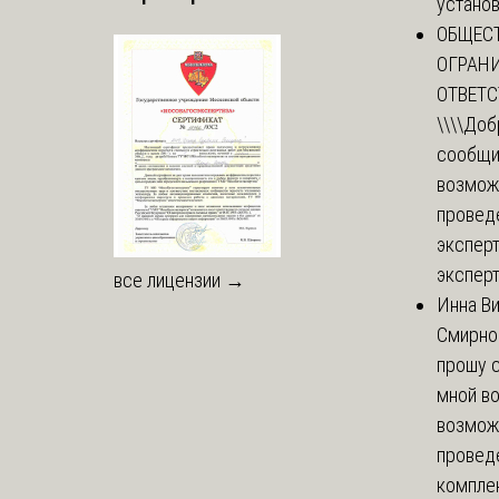
установи
ОБЩЕС
ОГРАН
ОТВЕТ
\\\\
Доб
сообщи
возмож
провед
эксперт
эксперт
все лицензии →
Инна В
Смирно
прошу с
мной в
возмож
провед
комплек