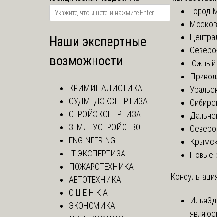
Город 
Москов
Центра
Наши экспертные
Северо
возможности
Южный 
Привол
КРИМИНАЛИСТИКА
Уральск
СУДМЕДЭКСПЕРТИЗА
Сибирс
СТРОЙЭКСПЕРТИЗА
Дальне
ЗЕМЛЕУСТРОЙСТВО
Северо
ENGINEERING
Крымск
IT ЭКСПЕРТИЗА
Новые 
ПОЖАРОТЕХНИКА
Консультация
АВТОТЕХНИКА
О Ц Е Н К А
Илья
Зд
ЭКОНОМИКА
являюс