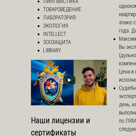
ЛИНГВИСТИКА
одноко
ТОВАРОВЕДЕНИЕ
кварти
ЛАБОРАТОРИЯ
этаже с
ЭКОЛОГИЯ
года. До
INTELLECT
Макси
ЗООЗАЩИТА
Вы экс
LIBRARY
(дульно
компенс
Цена и 
исполне
Судебн
экспер
день, 
выполни
Наши лицензии и
по ЛКМ.
следую
сертификаты