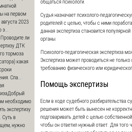
общаться психологи.
мнатной
ры на первом
Судья назначает психолого-педагогическу
 августа 2023
родителей с целью, чтобы с ними поработ
 э...
данная экспертиза становится популярной
м
Проводите ли
органы.
пертизу ДТК
Психолого-педагогическая экспертиза мо
го тормоза
Экспертиза может проводиться не только 
атора) какая
требованию физического или юридическог
сроки
ния. Спа...
Помощь экспертизы
ая
тиза
Добрый
Если в ходе судебного разбирательства су
нам необходимо
решения может быть вынесен не корректно.
ть экспертизу
подговаривать детей с целью собственной
 Суть в
чтобы он ответил нужный ответ. Для того 
щем, нужно