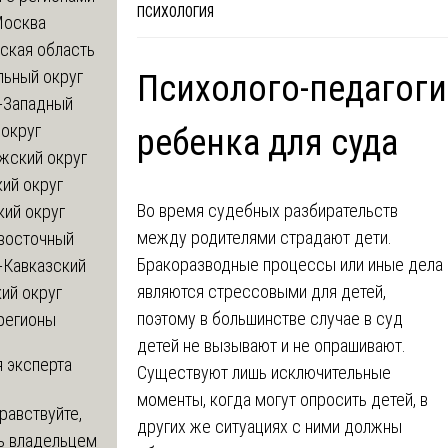
ПСИХОЛОГИЯ
Москва
ская область
льный округ
Психолого-педагоги
-Западный
округ
ребенка для суда
жский округ
ий округ
Во время судебных разбирательств
кий округ
между родителями страдают дети.
восточный
Бракоразводные процессы или иные дела
-Кавказский
являются стрессовыми для детей,
ий округ
поэтому в большинстве случае в суд
регионы
детей не вызывают и не опрашивают.
 эксперта
Существуют лишь исключительные
моменты, когда могут опросить детей, в
равствуйте,
других же ситуациях с ними должны
ь владельцем