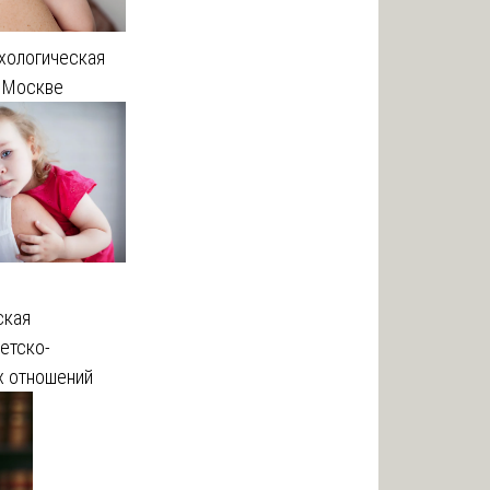
хологическая
в Москве
я
ская
етско-
х отношений