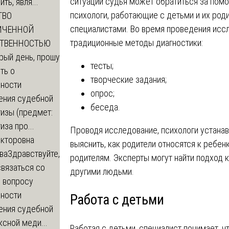
ситуации судья может обратиться за пом
ть, явля...
психологи, работающие с детьми и их род
ТВО
специалистами. Во время проведения исс
ИЧЕННОЙ
традиционные методы диагностики:
СТВЕННОСТЬЮ
рый день, прошу
тесты;
ть о
творческие задания;
ности
опрос;
ения судебной
беседа.
изы (предмет:
иза про...
Проводя исследование, психологи устанав
икторовна
выяснить, как родители относятся к ребен
ва
Здравствуйте,
родителям. Эксперты могут найти подход 
вязаться со
другими людьми.
о вопросу
ности
Работа с детьми
ения судебной
сной меди...
Работая с детьми, специалист понимает, чт