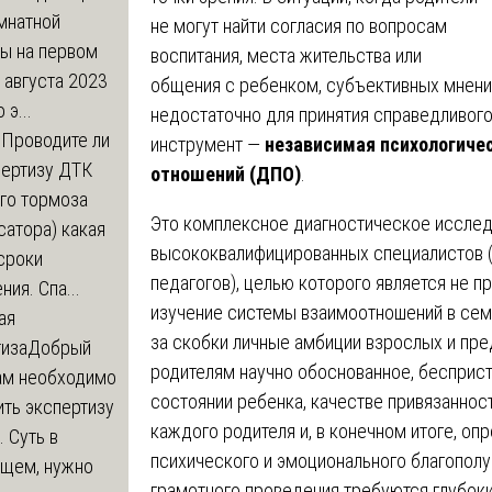
мнатной
не могут найти согласия по вопросам
ры на первом
воспитания, места жительства или
 августа 2023
общения с ребенком, субъективных мнени
 э...
недостаточно для принятия справедливог
м
Проводите ли
инструмент —
независимая психологиче
пертизу ДТК
отношений (ДПО)
.
го тормоза
Это комплексное диагностическое иссле
атора) какая
высококвалифицированных специалистов (п
сроки
педагогов), целью которого является не п
ния. Спа...
изучение системы взаимоотношений в сем
ая
за скобки личные амбиции взрослых и пре
тиза
Добрый
родителям научно обоснованное, бесприс
нам необходимо
состоянии ребенка, качестве привязаннос
ть экспертизу
каждого родителя и, в конечном итоге, оп
 Суть в
психического и эмоционального благополу
щем, нужно
грамотного проведения требуются глубок