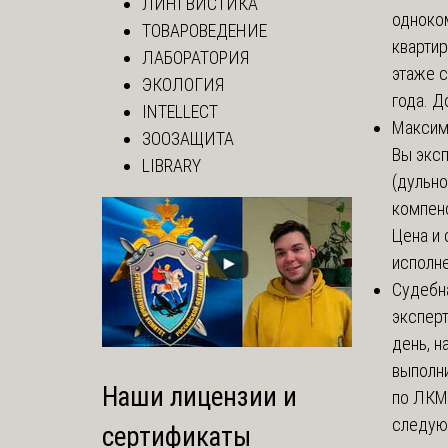
ЛИНГВИСТИКА
одноко
ТОВАРОВЕДЕНИЕ
кварти
ЛАБОРАТОРИЯ
этаже с
ЭКОЛОГИЯ
года. До
INTELLECT
Макси
ЗООЗАЩИТА
Вы экс
LIBRARY
(дульно
компенс
Цена и 
исполне
Судебн
экспер
день, 
выполни
Наши лицензии и
по ЛКМ.
следую
сертификаты