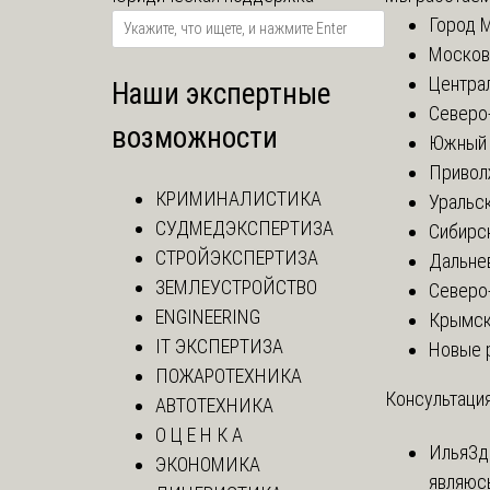
Город 
Москов
Центра
Наши экспертные
Северо
возможности
Южный 
Привол
КРИМИНАЛИСТИКА
Уральск
СУДМЕДЭКСПЕРТИЗА
Сибирс
СТРОЙЭКСПЕРТИЗА
Дальне
ЗЕМЛЕУСТРОЙСТВО
Северо
ENGINEERING
Крымск
IT ЭКСПЕРТИЗА
Новые 
ПОЖАРОТЕХНИКА
Консультация
АВТОТЕХНИКА
О Ц Е Н К А
Илья
Зд
ЭКОНОМИКА
являюс