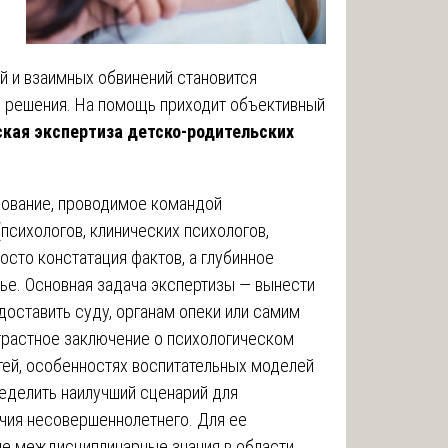
й и взаимных обвинений становится
о решения. На помощь приходит объективный
ская экспертиза детско-родительских
дование, проводимое командой
сихологов, клинических психологов,
росто констатация фактов, а глубинное
ье. Основная задача экспертизы — вынести
доставить суду, органам опеки или самим
трастное заключение о психологическом
тей, особенностях воспитательных моделей
ределить наилучший сценарий для
чия несовершеннолетнего. Для ее
ие междисциплинарные знания в области