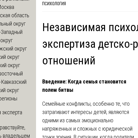
ПСИХОЛОГИЯ
Москва
ская область
льный округ
Независимая психо
-Западный
округ
экспертиза детско-
жский округ
ий округ
отношений
кий округ
восточный
Введение: Когда семья становится
-Кавказский
полем битвы
ий округ
регионы
Семейные конфликты, особенно те, что
затрагивают интересы детей, являются
 эксперта
одними из самых эмоционально
равствуйте,
напряженных и сложных с юридической
ь владельцем
точки зрения. В ситуации, когда родители