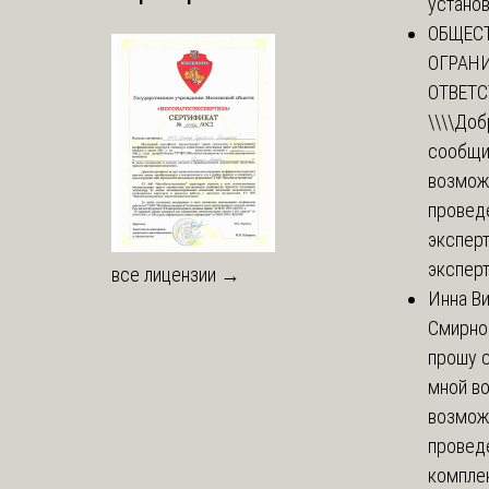
установи
ОБЩЕС
ОГРАН
ОТВЕТ
\\\\
Доб
сообщи
возмож
провед
эксперт
эксперт
все лицензии →
Инна В
Смирно
прошу с
мной в
возмож
провед
комплек