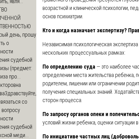
ть, явля...
возрастной и клинической психологии, пед
ТВО
основ психиатрии.
ИЧЕННОЙ
СТВЕННОСТЬЮ
Кто и когда назначает экспертизу? Пр
рый день, прошу
ть о
Независимая психологическая экспертиза
ности
нескольких процессуальных рамках:
ения судебной
По определению суда
— это наиболее час
изы (предмет:
определении места жительства ребенка,
иза про...
родителем, лишении или ограничении родит
икторовна
получения специальных знаний. Ходатайст
ва
Здравствуйте,
сторон процесса.
вязаться со
о вопросу
По запросу органов опеки и попечитель
ности
условий жизни ребенка, оценки ситуации в
ения судебной
сной меди...
По инициативе частных лиц (доброволь