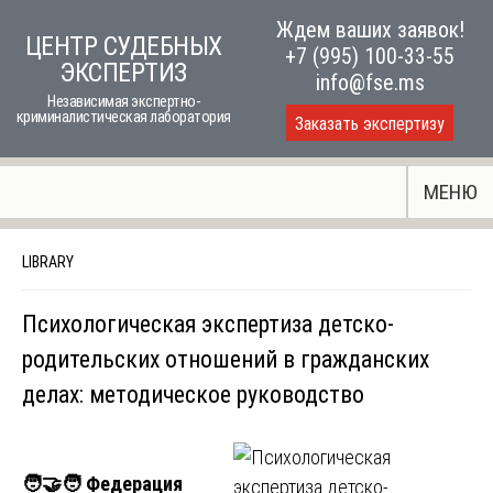
Skip
Ждем ваших заявок!
ЦЕНТР СУДЕБНЫХ
to
+7 (995) 100-33-55
ЭКСПЕРТИЗ
content
info@fse.ms
Независимая экспертно-
криминалистическая лаборатория
Заказать экспертизу
МЕНЮ
LIBRARY
Психологическая экспертиза детско-
родительских отношений в гражданских
делах: методическое руководство
🧑‍🤝‍🧑 Федерация