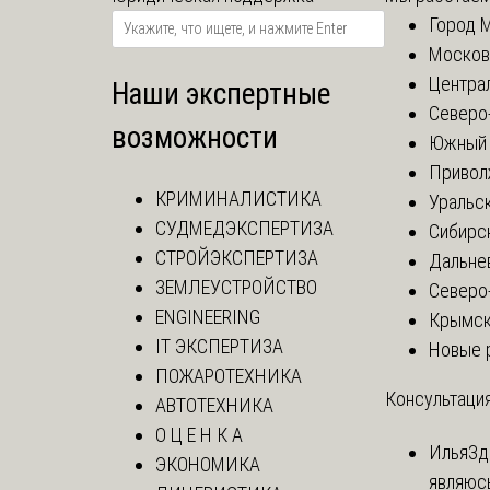
Город 
Москов
Центра
Наши экспертные
Северо
возможности
Южный 
Привол
КРИМИНАЛИСТИКА
Уральск
СУДМЕДЭКСПЕРТИЗА
Сибирс
СТРОЙЭКСПЕРТИЗА
Дальне
ЗЕМЛЕУСТРОЙСТВО
Северо
ENGINEERING
Крымск
IT ЭКСПЕРТИЗА
Новые 
ПОЖАРОТЕХНИКА
Консультация
АВТОТЕХНИКА
О Ц Е Н К А
Илья
Зд
ЭКОНОМИКА
являюс