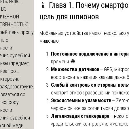
ть, явля...
📱 Глава 1. Почему смартф
ТВО
цель для шпионов
ИЧЕННОЙ
СТВЕННОСТЬЮ
рый день, прошу
Мобильные устройства имеют несколько у
ть о
мишенью:
ности
Постоянное подключение к интерн
ения судебной
времени. 🌐
изы (предмет:
Множество датчиков
— GPS, микро
иза про...
восстановить нажатия клавиш даже б
икторовна
Слабый контроль со стороны поль
ва
Здравствуйте,
смотрит список разрешений приложе
вязаться со
Экосистемные уязвимости
— Zero-d
о вопросу
чёрном рынке за сотни тысяч доллар
ности
Легализация сталкервара
— некото
ения судебной
«родительский контроль» или «слеже
сной меди...