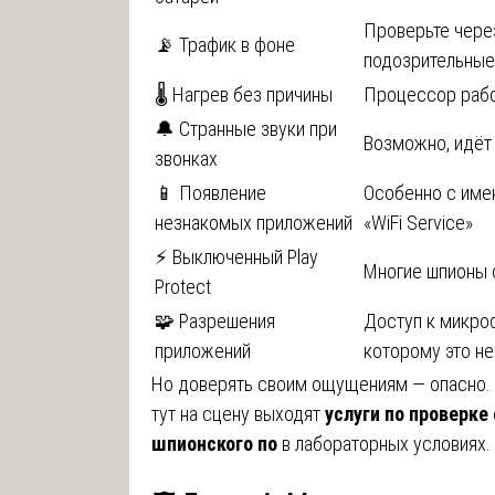
Проверьте чере
📡 Трафик в фоне
подозрительные
🌡️ Нагрев без причины
Процессор рабо
🔔 Странные звуки при
Возможно, идёт
звонках
📱 Появление
Особенно с имен
незнакомых приложений
«WiFi Service»
⚡ Выключенный Play
Многие шпионы 
Protect
🧩 Разрешения
Доступ к микро
приложений
которому это н
Но доверять своим ощущениям — опасно. 
тут на сцену выходят
услуги по проверке
шпионского по
в лабораторных условиях. 