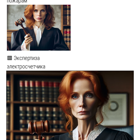
пожарам
🟥 Экспертиза
электросчетчика