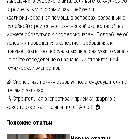
взвешенного судебного акта. Если вы столкнулись со
строительным спором и вам требуется
квалифицированная помощь в вопросах, связанных с
судебной строительно-технической экспертизой, вы
можете обратиться к профессионалам. Подробнее об
условиях проведения экспертиз, требованиях к
документам и процессуальных нюансах можно узнать
на сайте
определение о назначении строительной
технической экспертизы
.
Навигация
🔬 Экспертиза причин разрыва полотенцесушителя по
делам о заливах
по
🔍 Строительная экспертиза и приемка квартир в
записям
новостройке: ваш полный гид от А до Я 🏠
Похожие статьи
Новые статьи