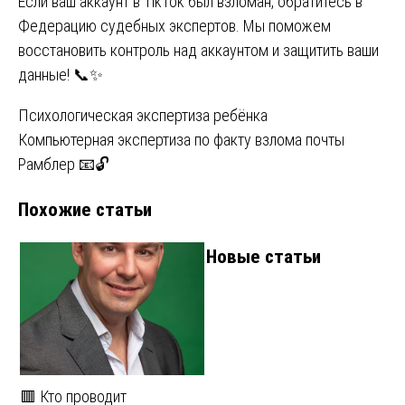
Если ваш аккаунт в TikTok был взломан, обратитесь в
Федерацию судебных экспертов. Мы поможем
восстановить контроль над аккаунтом и защитить ваши
данные! 📞✨
Навигация
Психологическая экспертиза ребёнка
Компьютерная экспертиза по факту взлома почты
по
Рамблер 📧🔓
записям
Похожие статьи
Новые статьи
🟥 Кто проводит