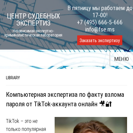
Skip
В пятницу мы работаем до
to
17-00!
ЦЕНТР СУДЕБНЫХ
content
+7 (495) 666-5-666
ЭКСПЕРТИЗ
info@fse.ms
Независимая экспертно-
криминалистическая лаборатория
Заказать экспертизу
МЕНЮ
LIBRARY
Компьютерная экспертиза по факту взлома
пароля от TikTok-аккаунта онлайн 🎥🔐
TikTok – это не
только популярная