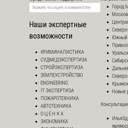
Город 
Москов
Центра
Наши экспертные
Северо
возможности
Южный 
Привол
КРИМИНАЛИСТИКА
Уральск
СУДМЕДЭКСПЕРТИЗА
Сибирс
СТРОЙЭКСПЕРТИЗА
Дальне
ЗЕМЛЕУСТРОЙСТВО
Северо
ENGINEERING
Крымск
IT ЭКСПЕРТИЗА
Новые 
ПОЖАРОТЕХНИКА
Консультация
АВТОТЕХНИКА
О Ц Е Н К А
Илья
Зд
ЭКОНОМИКА
являюс