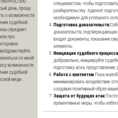
СТВЕННОСТЬЮ
специалистом, чтобы подготовит
рый день, прошу
разбирательству. Адвокат подгото
ть о возможности
необходимую для успешного оспа
ения судебной
Подготовка доказательств
:Соб
изы (предмет:
доказательств, подтверждающих 
иза про...
входят документы, показания сви
икторовна
элементы.
ва
Здравствуйте,
Инициация судебного процесс
вязаться со мной
добровольно, инициируйте судеб
росу возможности
подготовку иска, представление 
ения судебной
Работа с контентом
:Пока жалоб
сной меди...
минимизировать воздействие отз
создавая позитивный образ ваше
Защита от будущих атак
:Посто
превентивные меры, чтобы избега