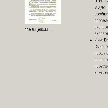
ОТВЕТ
\\\\
Доб
сообщи
провед
эксперт
все лицензии →
эксперт
Инна В
Смирно
прошу с
во воп
провед
комплек