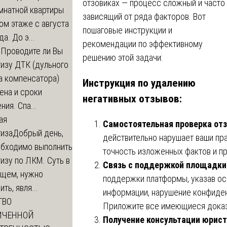
отзовиках — процесс сложный и часто
мнатной квартиры
зависящий от ряда факторов. Вот
ом этаже с августа
пошаговые инструкции и
а. До э...
рекомендации по эффективному
м
Проводите ли Вы
решению этой задачи:
изу ДТК (дульного
а компенсатора)
Инструкция по удалению
ена и сроки
негативных отзывов:
ния. Спа...
ая
Самостоятельная проверка от
тиза
Добрый день,
действительно нарушает ваши пра
обходимо выполнить
точность изложенных фактов и пр
изу по ЛКМ. Суть в
Связь с поддержкой площадки
щем, нужно
поддержки платформы, указав ос
ть, явля...
информации, нарушение конфиденц
ТВО
Приложите все имеющиеся доказ
ИЧЕННОЙ
Получение консультации юрис