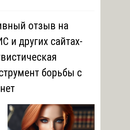
тивный отзыв на
С и других сайтах-
гвистическая
струмент борьбы с
рнет