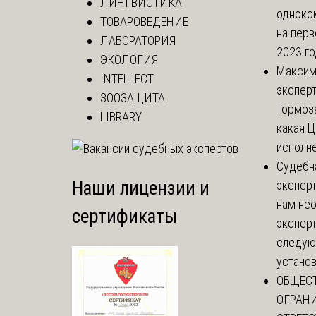
ЛИНГВИСТИКА
одноко
ТОВАРОВЕДЕНИЕ
на перв
ЛАБОРАТОРИЯ
2023 год
ЭКОЛОГИЯ
Макси
INTELLECT
эксперт
ЗООЗАЩИТА
тормоз
LIBRARY
какая Ц
исполне
Судебн
Наши лицензии и
экспер
нам не
сертификаты
эксперт
следую
установи
ОБЩЕС
ОГРАН