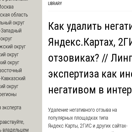
LIBRARY
Москва
ская область
льный округ
Как удалить нега
-Западный
округ
Яндекс.Картах, 2ГИ
жский округ
ий округ
отзовиках? // Лин
кий округ
восточный
экспертиза как ин
-Кавказский
ий округ
негативом в инте
регионы
 эксперта
Удаление негативного отзыва на
популярных площадках типа
равствуйте,
Яндекс.Карты, 2ГИС и других сайтах-
ь владельцем