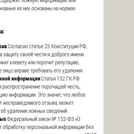
н содержит ложную информацию или
новные из них основаны на нормах
а:
рав
:Согласно статье 23 Конституции РФ,
 защиту своей чести и доброго имени.
жит клевету или порочит репутацию,
 лицо вправе требовать его удаления.
жной информации
:Статья 152 ГК РФ
а распространение порочащей честь,
цию информации. Это значит, что любое
от несправедливого отзыва, может
 об удалении ложных сведений.
ных
:Федеральный закон № 152-ФЗ «О
т обработку персональной информации без