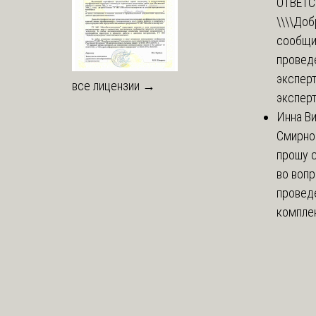
ОТВЕТ
\\\\
Доб
сообщи
провед
эксперт
все лицензии →
эксперт
Инна В
Смирно
прошу с
во воп
провед
комплек