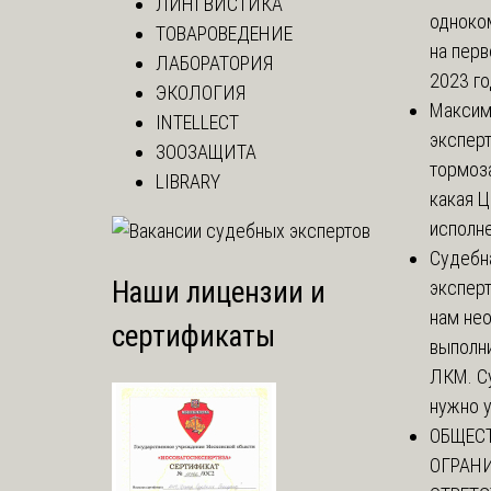
ЛИНГВИСТИКА
одноко
ТОВАРОВЕДЕНИЕ
на перв
ЛАБОРАТОРИЯ
2023 год
ЭКОЛОГИЯ
Макси
INTELLECT
эксперт
ЗООЗАЩИТА
тормоз
LIBRARY
какая Ц
исполне
Судебн
Наши лицензии и
экспер
нам не
сертификаты
выполни
ЛКМ. С
нужно у
ОБЩЕС
ОГРАН