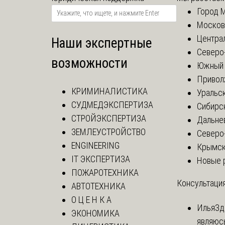
Город 
Москов
Центра
Наши экспертные
Северо
возможности
Южный 
Привол
КРИМИНАЛИСТИКА
Уральск
СУДМЕДЭКСПЕРТИЗА
Сибирс
СТРОЙЭКСПЕРТИЗА
Дальне
ЗЕМЛЕУСТРОЙСТВО
Северо
ENGINEERING
Крымск
IT ЭКСПЕРТИЗА
Новые 
ПОЖАРОТЕХНИКА
Консультация
АВТОТЕХНИКА
О Ц Е Н К А
Илья
Зд
ЭКОНОМИКА
являюс