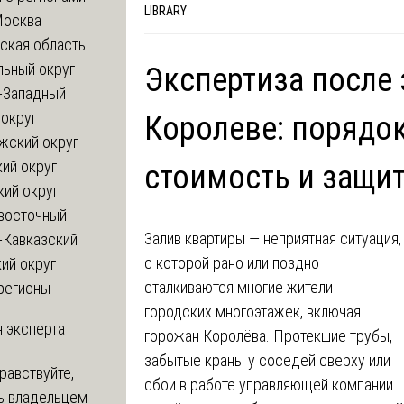
LIBRARY
Москва
ская область
льный округ
Экспертиза после 
-Западный
округ
Королеве: порядо
жский округ
ий округ
стоимость и защи
кий округ
восточный
Залив квартиры — неприятная ситуация,
-Кавказский
с которой рано или поздно
ий округ
сталкиваются многие жители
регионы
городских многоэтажек, включая
 эксперта
горожан Королёва. Протекшие трубы,
забытые краны у соседей сверху или
равствуйте,
сбои в работе управляющей компании
ь владельцем