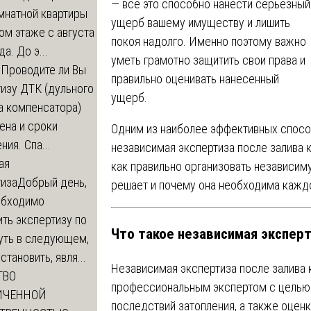
— всё это способно нанести серьезный
мнатной квартиры
ущерб вашему имуществу и лишить
ом этаже с августа
покоя надолго. Именно поэтому важно
а. До э...
уметь грамотно защитить свои права и
м
Проводите ли Вы
правильно оценивать нанесенный
изу ДТК (дульного
ущерб.
а компенсатора)
ена и сроки
Одним из наиболее эффективных спосо
ния. Спа...
независимая экспертиза после залива 
ая
как правильно организовать независиму
тиза
Добрый день,
решает и почему она необходима каждо
обходимо
ть экспертизу по
Что такое независимая экспер
уть в следующем,
становить, явля...
Независимая экспертиза после залива 
ТВО
профессиональным экспертом с целью 
ИЧЕННОЙ
последствий затопления, а также оцен