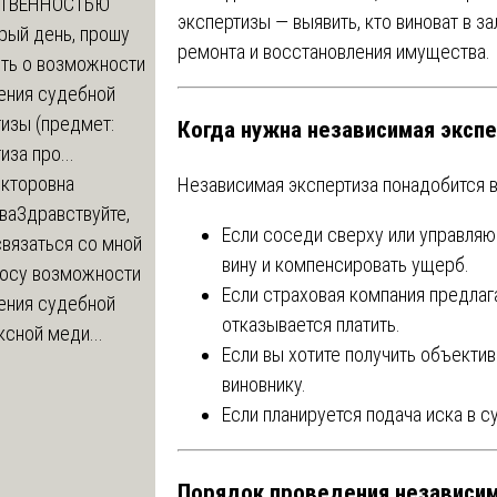
СТВЕННОСТЬЮ
экспертизы — выявить, кто виноват в з
рый день, прошу
ремонта и восстановления имущества.
ть о возможности
ения судебной
изы (предмет:
Когда нужна независимая эксп
иза про...
икторовна
Независимая экспертиза понадобится 
ва
Здравствуйте,
Если соседи сверху или управля
вязаться со мной
вину и компенсировать ущерб.
росу возможности
Если страховая компания предла
ения судебной
отказывается платить.
сной меди...
Если вы хотите получить объекти
виновнику.
Если планируется подача иска в с
Порядок проведения независи