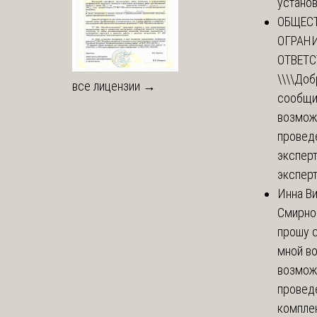
установи
ОБЩЕС
ОГРАН
ОТВЕТ
\\\\
Доб
все лицензии →
сообщи
возмож
провед
эксперт
эксперт
Инна В
Смирно
прошу с
мной в
возмож
провед
комплек