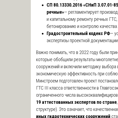
СП 80.13330.2016 «СНиП 3.07.01-8
речные»
— регламентирует производс
и капитальному ремонту речных ГТС,
бетонированию и контролю качества.
Градостроительный кодекс РФ
— у
экспертизы проектной документации 
Важно понимать, что в 2022 году были при
которые обобщили результаты многолетне
сооружений и включили методику выбора 
экономическую эффективность при соблюд
Минстроем подготовлен проект постановл
ГТС III класса ответственности в Главгос
ограниченного числа высококвалифицирова
19 аттестованных экспертов по стране
структуре). Это означает, что качественн
иных гидротехнических сооружений
ста