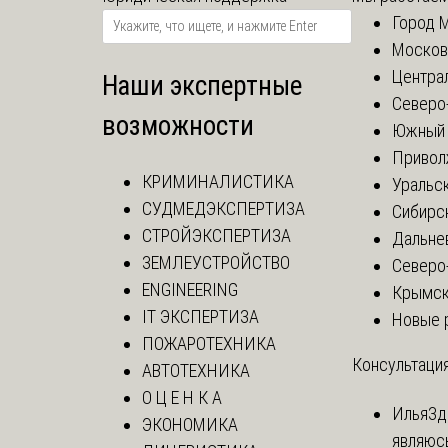
Город 
Москов
Центра
Наши экспертные
Северо
возможности
Южный 
Привол
КРИМИНАЛИСТИКА
Уральск
СУДМЕДЭКСПЕРТИЗА
Сибирс
СТРОЙЭКСПЕРТИЗА
Дальне
ЗЕМЛЕУСТРОЙСТВО
Северо
ENGINEERING
Крымск
IT ЭКСПЕРТИЗА
Новые 
ПОЖАРОТЕХНИКА
Консультация
АВТОТЕХНИКА
О Ц Е Н К А
Илья
Зд
ЭКОНОМИКА
являюс