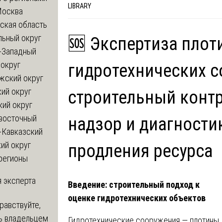
LIBRARY
Москва
ская область
льный округ
🆘 Экспертиза плот
-Западный
округ
гидротехнических с
жский округ
ий округ
строительный контр
кий округ
восточный
надзор и диагности
-Кавказский
ий округ
продления ресурса
регионы
 эксперта
Введение: строительный подход к
оценке гидротехнических объектов
равствуйте,
ь владельцем
Гидротехнические сооружения — плотины,