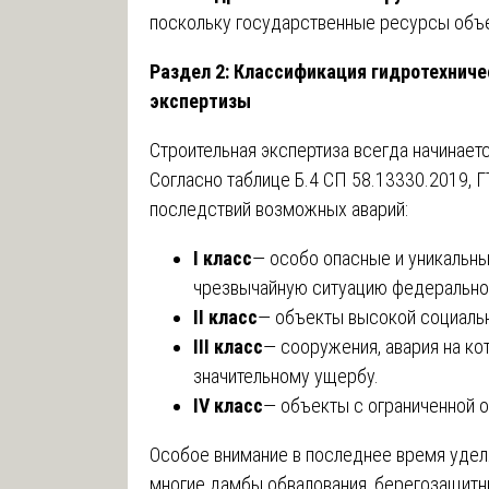
поскольку государственные ресурсы объе
Раздел 2: Классификация гидротехниче
экспертизы
Строительная экспертиза всегда начинает
Согласно таблице Б.4 СП 58.13330.2019, Г
последствий возможных аварий:
I класс
— особо опасные и уникальны
чрезвычайную ситуацию федеральног
II класс
— объекты высокой социальн
III класс
— сооружения, авария на ко
значительному ущербу.
IV класс
— объекты с ограниченной 
Особое внимание в последнее время уделя
многие дамбы обвалования, берегозащитн