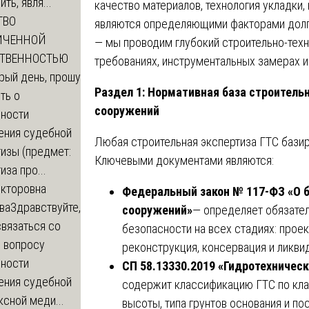
ть, явля...
качество материалов, технология укладки,
ТВО
являются определяющими факторами долг
ИЧЕННОЙ
— мы проводим глубокий строительно-техн
СТВЕННОСТЬЮ
требованиях, инструментальных замерах и
рый день, прошу
Раздел 1: Нормативная база строитель
ть о
сооружений
ности
ения судебной
Любая строительная экспертиза ГТС базир
изы (предмет:
Ключевыми документами являются:
иза про...
икторовна
Федеральный закон № 117-ФЗ «О б
ва
Здравствуйте,
сооружений»
— определяет обязате
вязаться со
безопасности на всех стадиях: проек
о вопросу
реконструкция, консервация и ликви
ности
СП 58.13330.2019 «Гидротехничес
ения судебной
содержит классификацию ГТС по кла
сной меди...
высоты, типа грунтов основания и п