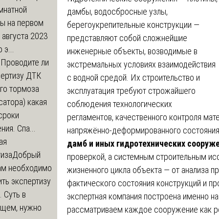
мнатной
дамбы, водосбросные узлы,
ры на первом
берегоукрепительные конструкции —
 августа 2023
представляют собой сложнейшие
 э...
инженерные объекты, возводимые в
м
Проводите ли
экстремальных условиях взаимодействия
пертизу ДТК
с водной средой. Их строительство и
го тормоза
эксплуатация требуют строжайшего
атора) какая
соблюдения технологических
сроки
регламентов, качественного контроля мат
ния. Спа...
напряжённо-деформированного состояния.
ая
дамб и иных гидротехнических сооруж
тиза
Добрый
проверкой, а системным строительным ис
нам необходимо
жизненного цикла объекта — от анализа п
ть экспертизу
фактического состояния конструкций и пр
 Суть в
экспертная компания построена именно на
щем, нужно
рассматриваем каждое сооружение как ре