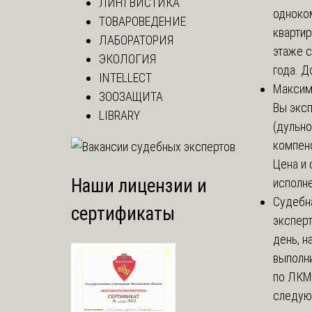
ЛИНГВИСТИКА
одноко
ТОВАРОВЕДЕНИЕ
кварти
ЛАБОРАТОРИЯ
этаже с
ЭКОЛОГИЯ
года. До
INTELLECT
Макси
ЗООЗАЩИТА
Вы экс
LIBRARY
(дульно
компенс
Цена и 
Наши лицензии и
исполне
Судебн
сертификаты
экспер
день, 
выполни
по ЛКМ.
следую