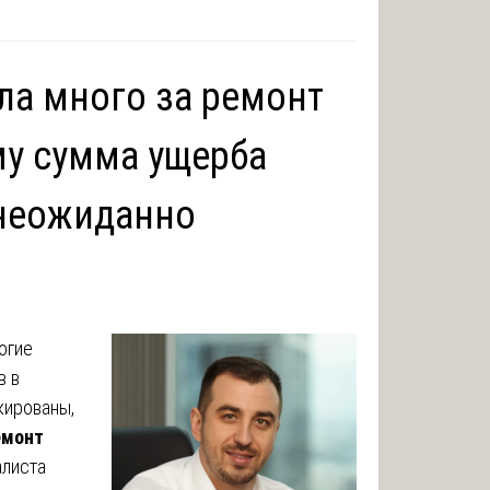
ла много за ремонт
му сумма ущерба
 неожиданно
огие
в в
кированы,
емонт
алиста