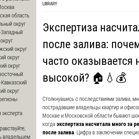
LIBRARY
Москва
ская область
льный округ
Экспертиза насчита
-Западный
округ
после залива: поче
жский округ
ий округ
часто оказывается
кий округ
восточный
высокой? 🏠💧💰
-Кавказский
ий округ
Столкнувшись с последствиями залива, мн
регионы
пострадавшие владельцы квартир и офисо
 эксперта
Москве и Московской области бывают шо
когда
экспертиза насчитала много за р
равствуйте,
после залива
. Цифра в заключении специ
ь владельцем