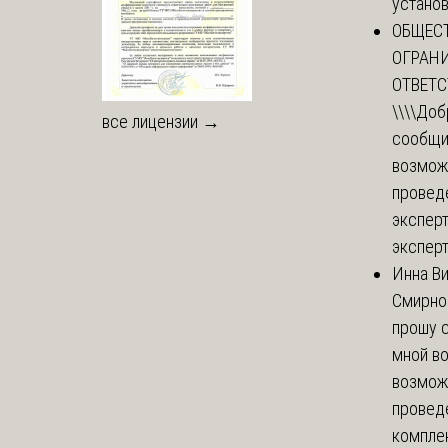
установи
ОБЩЕС
ОГРАН
ОТВЕТ
\\\\
Доб
все лицензии →
сообщи
возмож
провед
эксперт
эксперт
Инна В
Смирно
прошу с
мной в
возмож
провед
комплек