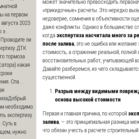
может значительно превосходить первона
мнатной
«прикидочные» расчеты. Это нередко выз
ры на первом
недоверие, сомнения в объективности оц
 августа 2023
даже конфликты. Однако в большинстве сл
 э...
когда
экспертиза насчитала много за р
м
Проводите ли
после залива
, это не ошибка или желание
пертизу ДТК
стоимость, а отражение реальной, полной
го тормоза
восстановительных работ, учитывающей в
атора) какая
Давайте разберемся, из чего складываетс
сроки
существенной.
ния. Спа...
ая
Разрыв между видимыми поврежд
тиза
Добрый
основа высокой стоимости
нам необходимо
Первая и главная причина, по которой
эксп
ть экспертизу
залива
, — это принципиальная разница меж
 Суть в
что обязан учесть в расчете строительный
щем, нужно