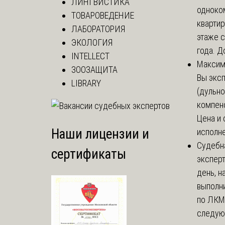
ЛИНГВИСТИКА
одноко
ТОВАРОВЕДЕНИЕ
кварти
ЛАБОРАТОРИЯ
этаже с
ЭКОЛОГИЯ
года. До
INTELLECT
Макси
ЗООЗАЩИТА
Вы экс
LIBRARY
(дульно
компенс
Цена и 
Наши лицензии и
исполне
Судебн
сертификаты
экспер
день, 
выполни
по ЛКМ.
следую