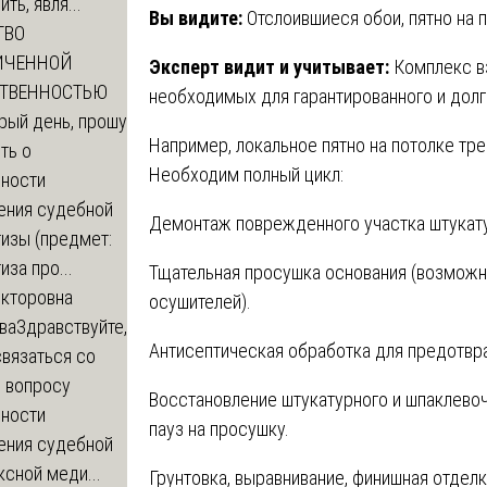
ть, явля...
Вы видите:
Отслоившиеся обои, пятно на п
ТВО
ИЧЕННОЙ
Эксперт видит и учитывает:
Комплекс вз
СТВЕННОСТЬЮ
необходимых для гарантированного и долг
рый день, прошу
Например, локальное пятно на потолке тре
ть о
Необходим полный цикл:
ности
ения судебной
Демонтаж поврежденного участка штукату
изы (предмет:
иза про...
Тщательная просушка основания (возмож
икторовна
осушителей).
ва
Здравствуйте,
Антисептическая обработка для предотвр
вязаться со
о вопросу
Восстановление штукатурного и шпаклево
ности
пауз на просушку.
ения судебной
сной меди...
Грунтовка, выравнивание, финишная отделк