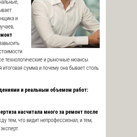
чальные,
ывает
енщика и
учаев,
емонт
 завысить
 стоимости
се технологические и рыночные нюансы.
я итоговая сумма и почему она бывает столь
ениями и реальным объемом работ:
ертиза насчитала много за ремонт после
ду тем, что видит непрофессионал, и тем,
 эксперт.