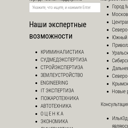
Город 
Москов
Центра
Наши экспертные
Северо
возможности
Южный 
Привол
КРИМИНАЛИСТИКА
Уральск
СУДМЕДЭКСПЕРТИЗА
Сибирс
СТРОЙЭКСПЕРТИЗА
Дальне
ЗЕМЛЕУСТРОЙСТВО
Северо
ENGINEERING
Крымск
IT ЭКСПЕРТИЗА
Новые 
ПОЖАРОТЕХНИКА
Консультация
АВТОТЕХНИКА
О Ц Е Н К А
Илья
Зд
ЭКОНОМИКА
являюс