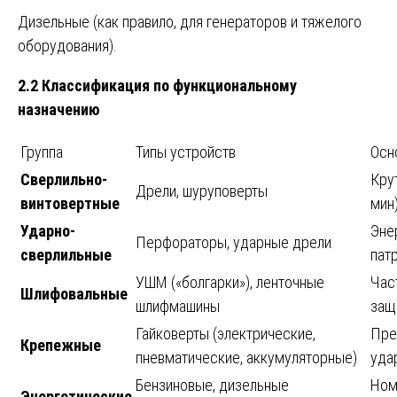
Дизельные (как правило, для генераторов и тяжелого
оборудования).
2.2 Классификация по функциональному
назначению
Группа
Типы устройств
Осн
Сверлильно-
Кру
Дрели, шуруповерты
винтовертные
мин)
Ударно-
Энер
Перфораторы, ударные дрели
сверлильные
пат
УШМ («болгарки»), ленточные
Час
Шлифовальные
шлифмашины
защ
Гайковерты (электрические,
Пре
Крепежные
пневматические, аккумуляторные)
уда
Бензиновые, дизельные
Ном
Энергетические