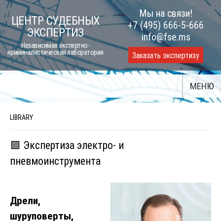
Skip
Мы на связи!
ЦЕНТР СУДЕБНЫХ
to
+7 (495) 666-5-666
ЭКСПЕРТИЗ
content
info@fse.ms
Независимая экспертно-
криминалистическая лаборатория
Заказать экспертизу
МЕНЮ
LIBRARY
🟩 Экспертиза электро- и
пневмоинструмента
Дрели,
шуруповерты,