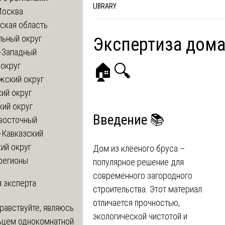
LIBRARY
Москва
ская область
льный округ
Экспертиза дома
-Западный
округ
🏠🔍
жский округ
ий округ
кий округ
Введение 📚
восточный
-Кавказский
ий округ
Дом из клееного бруса –
регионы
популярное решение для
современного загородного
 эксперта
строительства. Этот материал
отличается прочностью,
равствуйте, являюсь
экологической чистотой и
ьцем однокомнатной