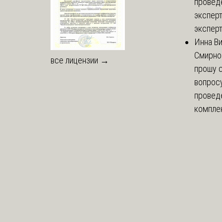
провед
эксперт
эксперт
Инна В
Смирно
все лицензии →
прошу с
вопрос
провед
комплек