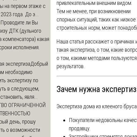
привлекательным внешним видом.
ы на первом этаже с
Тем не менее, при возникновении
 2023 года. До э...
спорных ситуаций, таких как низкое
м
Проводите ли Вы
строительных норм, может понадоби
изу ДТК (дульного
а компенсатора) какая
Наша статья расскажет о причинах 
сроки исполнения.
такая экспертиза, о том, какие воп
о том, какими методами пользуютс
ая экспертиза
Добрый
результатов.
нам необходимо
ть экспертизу по
Зачем нужна экспертиз
уть в следующем,
становить, явля...
ТВО ОГРАНИЧЕННОЙ
Экспертиза дома из клееного брус
СТВЕННОСТЬЮ
Покупатели недовольны качес
рый день, прошу
продавцу.
ть о возможности
Застройщики стремятся доказа