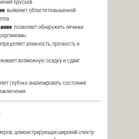
нения брусьев.
ие
: выявляет области повышенной
епла.
вание
: позволяет обнаружить личинки
оорганизмы.
 определяет влажность, прочность и
леживает возможную осадку и сдвиг
яет глубоко анализировать состояние
заключения.

меров, демонстрирующих широкий спектр