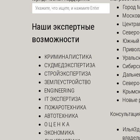
Город 
Москов
Центра
Наши экспертные
Северо
возможности
Южный 
Привол
КРИМИНАЛИСТИКА
Уральск
СУДМЕДЭКСПЕРТИЗА
Сибирс
СТРОЙЭКСПЕРТИЗА
Дальне
ЗЕМЛЕУСТРОЙСТВО
Северо
ENGINEERING
Крымск
IT ЭКСПЕРТИЗА
Новые 
ПОЖАРОТЕХНИКА
Консультация
АВТОТЕХНИКА
О Ц Е Н К А
Илья
Зд
ЭКОНОМИКА
владел