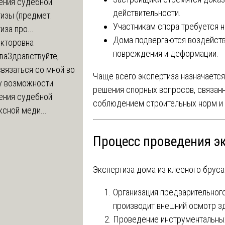
ения судебной
действительности.
изы (предмет:
Участникам спора требуется н
иза про...
Дома подвергаются воздейст
икторовна
повреждения и деформации.
ва
Здравствуйте,
вязаться со мной во
Чаще всего экспертиза назначается
у возможности
решения спорных вопросов, связанн
ения судебной
соблюдением строительных норм и 
сной меди...
Процесс проведения э
Экспертиза дома из клееного бруса
Организация предварительного
производит внешний осмотр зд
Проведение инструментальных