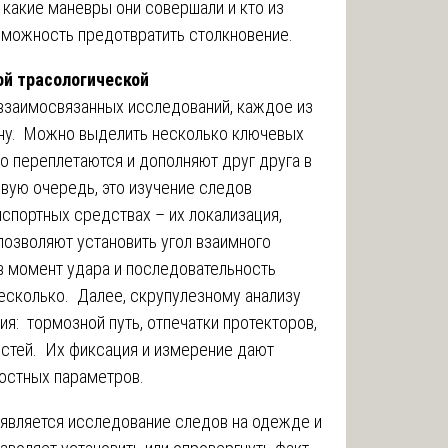
 какие маневры они совершали и кто из
зможность предотвратить столкновение.
ой трасологической
взаимосвязанных исследований, каждое из
ину. Можно выделить несколько ключевых
то переплетаются и дополняют друг друга в
рвую очередь, это изучение следов
нспортных средствах – их локализация,
позволяют установить угол взаимного
в момент удара и последовательность
есколько. Далее, скрупулезному анализу
я: тормозной путь, отпечатки протекторов,
остей. Их фиксация и измерение дают
остных параметров.
является исследование следов на одежде и