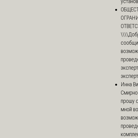
установи
ОБЩЕС
ОГРАН
ОТВЕТ
\\\\
Доб
сообщи
возмож
провед
эксперт
эксперт
Инна В
Смирно
прошу с
мной в
возмож
провед
комплек