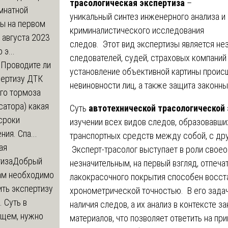
трасологическая экспертиза
–
мнатной
уникальный синтез инженерного анализа и
ры на первом
криминалистического исследования
 августа 2023
следов. Этот вид экспертизы является н
 э...
следователей, судей, страховых компаний 
м
Проводите ли
установление объективной картины происш
пертизу ДТК
невиновности лиц, а также защита законны
го тормоза
атора) какая
Суть
автотехнической трасологической
сроки
изучении всех видов следов, образовавши
ния. Спа...
транспортных средств между собой, с др
ая
Эксперт-трасолог выступает в роли своео
тиза
Добрый
незначительным, на первый взгляд, отпеча
нам необходимо
лакокрасочного покрытия способен восст
ть экспертизу
хронометрической точностью. В его задач
 Суть в
наличия следов, а их анализ в контексте з
щем, нужно
материалов, что позволяет ответить на пр