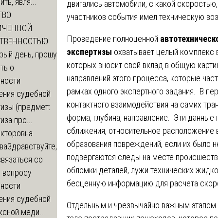
ть, явля...
двигались автомобили, с какой скоростью,
ТВО
участников события имел техническую во
ИЧЕННОЙ
Проведение полноценной
автотехническ
СТВЕННОСТЬЮ
экспертизы
охватывает целый комплекс 
рый день, прошу
которых вносит свой вклад в общую карт
ть о
направлений этого процесса, которые час
ности
рамках одного экспертного задания. В пе
ения судебной
контактного взаимодействия на самих тра
изы (предмет:
форма, глубина, направление. Эти данные 
иза про...
сближения, относительное расположение 
икторовна
образования повреждений, если их было н
ва
Здравствуйте,
подвергаются следы на месте происшестви
вязаться со
обломки деталей, лужи технических жидк
о вопросу
бесценную информацию для расчета скор
ности
ения судебной
Отдельным и чрезвычайно важным этапом 
сной меди...