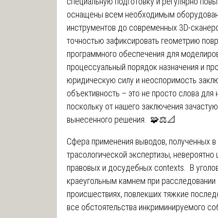
специальную подготовку и регулярно по
оснащены всем необходимым оборудован
инструментов до современных 3D-сканер
точностью зафиксировать геометрию повр
программного обеспечения для моделиро
процессуальный порядок назначения и про
юридическую силу и неоспоримость заклю
объективность – это не просто слова для
поскольку от нашего заключения зачасту
вынесенного решения. 🧩⚖️📐
Сфера применения выводов, полученных в 
трасологической экспертизы, невероятно 
правовых и досудебных contexts. В уголо
краеугольным камнем при расследовании
происшествиях, повлекших тяжкие последс
все обстоятельства инкриминируемого со