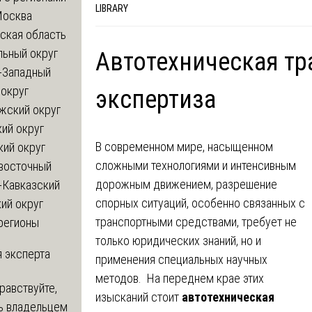
LIBRARY
Москва
ская область
льный округ
Автотехническая тр
-Западный
округ
экспертиза
жский округ
ий округ
В современном мире, насыщенном
кий округ
сложными технологиями и интенсивным
восточный
дорожным движением, разрешение
-Кавказский
спорных ситуаций, особенно связанных с
ий округ
транспортными средствами, требует не
регионы
только юридических знаний, но и
 эксперта
применения специальных научных
методов. На переднем крае этих
равствуйте,
изысканий стоит
автотехническая
ь владельцем