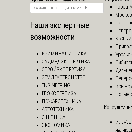
Город 
Москов
Центра
Наши экспертные
Северо
возможности
Южный 
Привол
КРИМИНАЛИСТИКА
Уральск
СУДМЕДЭКСПЕРТИЗА
Сибирс
СТРОЙЭКСПЕРТИЗА
Дальне
ЗЕМЛЕУСТРОЙСТВО
Северо
ENGINEERING
Крымск
IT ЭКСПЕРТИЗА
Новые 
ПОЖАРОТЕХНИКА
Консультация
АВТОТЕХНИКА
О Ц Е Н К А
Илья
Зд
ЭКОНОМИКА
являюс