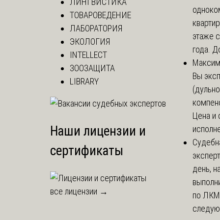
ЛИНГВИСТИКА
одноко
ТОВАРОВЕДЕНИЕ
кварти
ЛАБОРАТОРИЯ
этаже с
ЭКОЛОГИЯ
года. До
INTELLECT
Макси
ЗООЗАЩИТА
Вы экс
LIBRARY
(дульно
компенс
Цена и 
Наши лицензии и
исполне
Судебн
сертификаты
экспер
день, 
выполни
все лицензии →
по ЛКМ.
следую