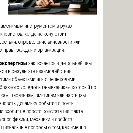
езаменимым инструментом в руках
и юристов, когда на кону стоит
ествия, определение виновности или
х прав граждан и организаций.
 экспертизы
заключается в детальнейшем
хся в результате взаимодействия
угими объектами или с пешеходами.
бразного «следопыта-механика», который по
ткам, царапинам, вмятинам или частицам
ановить динамику события с почти
и входит не просто констатация факта
аконов физики, механики и свойств
инципиальные вопросы о том, как именно