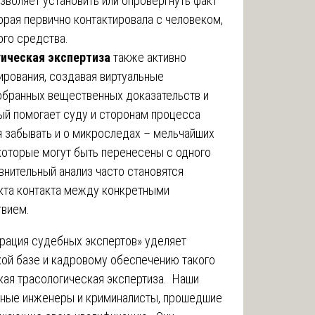
зволяет установить или опровергнуть факт
орая первично контактировала с человеком,
ого средства.
гическая экспертиза
также активно
рования, создавая виртуальные
обранных вещественных доказательств и
ый помогает суду и сторонам процесса
я забывать и о микроследах – мельчайших
, которые могут быть перенесены с одного
внительный анализ часто становятся
кта контакта между конкретными
твием.
рация судебных экспертов» уделяет
ой базе и кадровому обеспечению такого
кая трасологическая экспертиза. Наши
нные инженеры и криминалисты, прошедшие